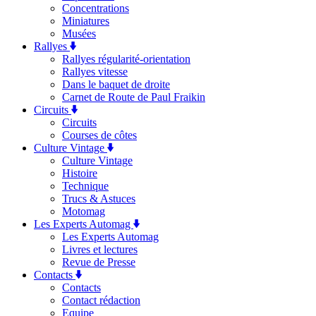
Concentrations
Miniatures
Musées
Rallyes
Rallyes régularité-orientation
Rallyes vitesse
Dans le baquet de droite
Carnet de Route de Paul Fraikin
Circuits
Circuits
Courses de côtes
Culture Vintage
Culture Vintage
Histoire
Technique
Trucs & Astuces
Motomag
Les Experts Automag
Les Experts Automag
Livres et lectures
Revue de Presse
Contacts
Contacts
Contact rédaction
Equipe