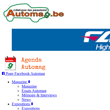
Page Facebook Automag
Magazine
Magazine
Essais Automag
Mémoire & Interviews
News
Expositions
Expositions