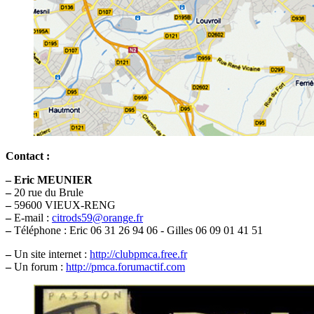
Contact :
–
Eric MEUNIER
–
20 rue du Brule
–
59600 VIEUX-RENG
–
E-mail :
citrods59@orange.fr
–
Téléphone : Eric 06 31 26 94 06 - Gilles 06 09 01 41 51
–
Un site internet :
http://clubpmca.free.fr
–
Un forum :
http://pmca.forumactif.com