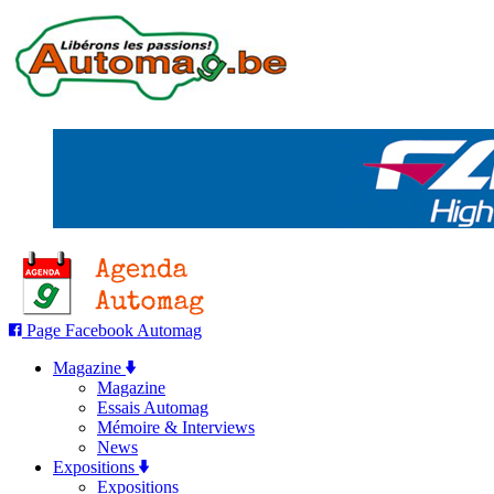
Page Facebook Automag
Magazine
Magazine
Essais Automag
Mémoire & Interviews
News
Expositions
Expositions