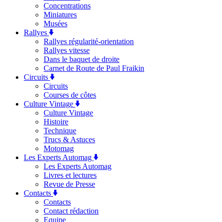
Concentrations
Miniatures
Musées
Rallyes
Rallyes régularité-orientation
Rallyes vitesse
Dans le baquet de droite
Carnet de Route de Paul Fraikin
Circuits
Circuits
Courses de côtes
Culture Vintage
Culture Vintage
Histoire
Technique
Trucs & Astuces
Motomag
Les Experts Automag
Les Experts Automag
Livres et lectures
Revue de Presse
Contacts
Contacts
Contact rédaction
Equipe