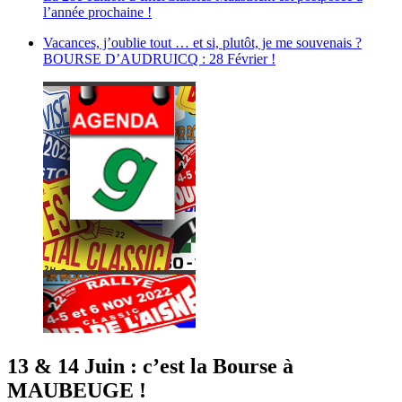
l’année prochaine !
Vacances, j’oublie tout … et si, plutôt, je me souvenais ?
BOURSE D’AUDRUICQ : 28 Février !
13 & 14 Juin : c’est la Bourse à
MAUBEUGE !