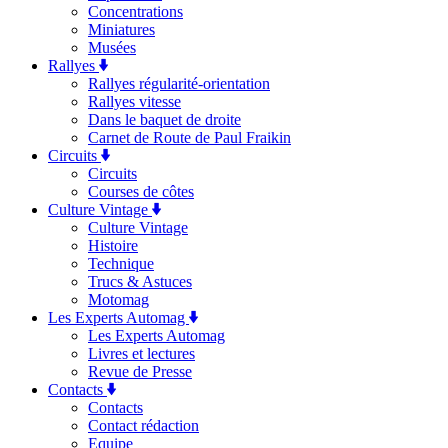
Concentrations
Miniatures
Musées
Rallyes
Rallyes régularité-orientation
Rallyes vitesse
Dans le baquet de droite
Carnet de Route de Paul Fraikin
Circuits
Circuits
Courses de côtes
Culture Vintage
Culture Vintage
Histoire
Technique
Trucs & Astuces
Motomag
Les Experts Automag
Les Experts Automag
Livres et lectures
Revue de Presse
Contacts
Contacts
Contact rédaction
Equipe