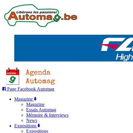
Page Facebook Automag
Magazine
Magazine
Essais Automag
Mémoire & Interviews
News
Expositions
Expositions