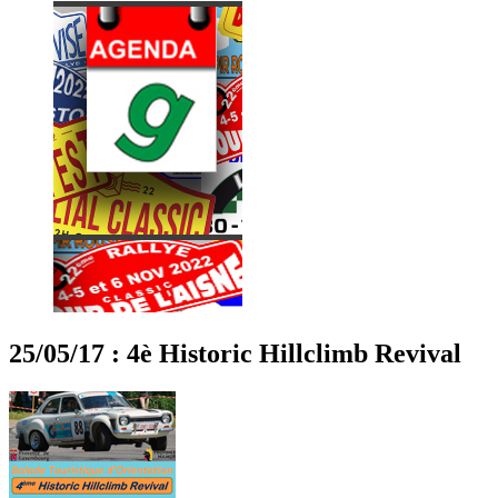
25/05/17 : 4è Historic Hillclimb Revival