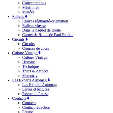
Concentrations
Miniatures
Musées
Rallyes
Rallyes régularité-orientation
Rallyes vitesse
Dans le baquet de droite
Carnet de Route de Paul Fraikin
Circuits
Circuits
Courses de côtes
Culture Vintage
Culture Vintage
Histoire
Technique
Trucs & Astuces
Motomag
Les Experts Automag
Les Experts Automag
Livres et lectures
Revue de Presse
Contacts
Contacts
Contact rédaction
Equipe