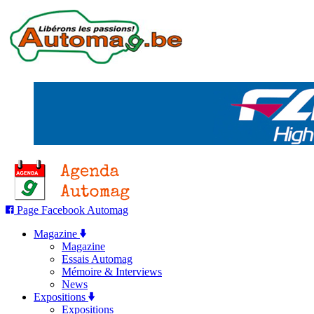
Page Facebook Automag
Magazine
Magazine
Essais Automag
Mémoire & Interviews
News
Expositions
Expositions