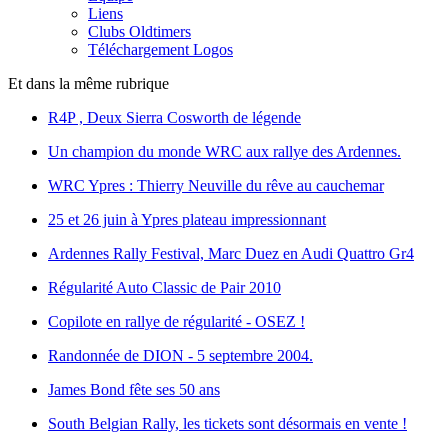
Liens
Clubs Oldtimers
Téléchargement Logos
Et dans la même rubrique
R4P , Deux Sierra Cosworth de légende
Un champion du monde WRC aux rallye des Ardennes.
WRC Ypres : Thierry Neuville du rêve au cauchemar
25 et 26 juin à Ypres plateau impressionnant
Ardennes Rally Festival, Marc Duez en Audi Quattro Gr4
Régularité Auto Classic de Pair 2010
Copilote en rallye de régularité - OSEZ !
Randonnée de DION - 5 septembre 2004.
James Bond fête ses 50 ans
South Belgian Rally, les tickets sont désormais en vente !