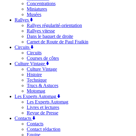
Concentrations
Miniatures
Musées
Rallyes
Rallyes régularité-orientation
Rallyes vitesse
Dans le baquet de droite
Carnet de Route de Paul Fraikin
Circuits
Circuits
Courses de côtes
Culture Vintage
Culture Vintage
Histoire
Technique
Trucs & Astuces
Motomag
Les Experts Automag
Les Experts Automag
Livres et lectures
Revue de Presse
Contacts
Contacts
Contact rédaction
Equipe