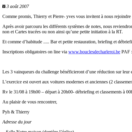
3 août 2007
Comme promis, Thierry et Pierre- yves vous invitent à nous rejoindre 
Après avoir parcouru les différents systèmes de notes, nous reviendro
non et Cartes tracées ou non ainsi qu’une petite initiation à la RT.
Et comme d’habitude ..... Bar et petite restauration, briefing et débrief
Inscriptions obligatoires on line via
www.bouclesdecharleroi.be
PAF :
Les 3 vainqueurs du challenge bénéficieront d’une réduction sur leu
L’exercice est ouvert aux voitures modernes et anciennes (2 classement
Rv le 31/08 à 19h00 – départ à 20h00- débriefing et classements à 00
Au plaisir de vous rencontrer,
Pyh & Thierry
Adresse du jour
–
Salle Notre maison (derrière l’église)