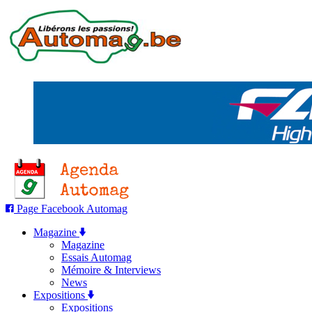
Page Facebook Automag
Magazine
Magazine
Essais Automag
Mémoire & Interviews
News
Expositions
Expositions