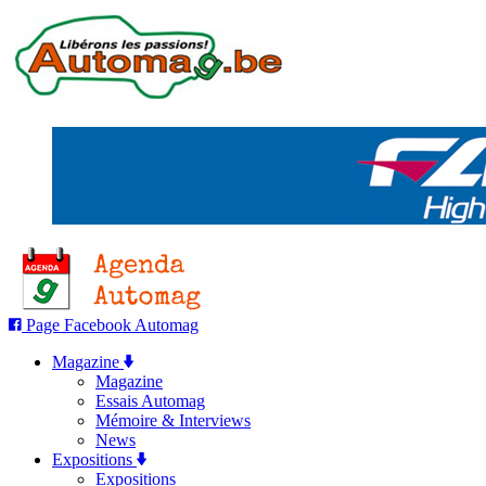
Page Facebook Automag
Magazine
Magazine
Essais Automag
Mémoire & Interviews
News
Expositions
Expositions