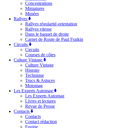
Concentrations
Miniatures
Musées
Rallyes
Rallyes régularité-orientation
Rallyes vitesse
Dans le baquet de droite
Carnet de Route de Paul Fraikin
Circuits
Circuits
Courses de côtes
Culture Vintage
Culture Vintage
Histoire
Technique
Trucs & Astuces
Motomag
Les Experts Automag
Les Experts Automag
Livres et lectures
Revue de Presse
Contacts
Contacts
Contact rédaction
Equipe