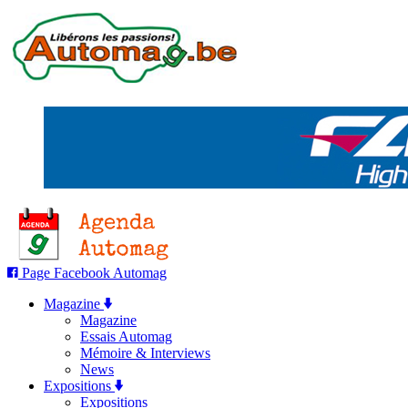
Page Facebook Automag
Magazine
Magazine
Essais Automag
Mémoire & Interviews
News
Expositions
Expositions