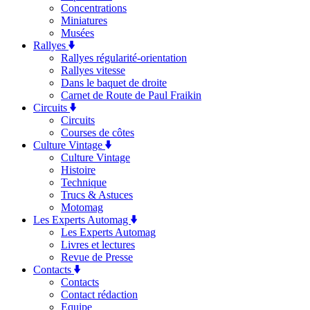
Concentrations
Miniatures
Musées
Rallyes
Rallyes régularité-orientation
Rallyes vitesse
Dans le baquet de droite
Carnet de Route de Paul Fraikin
Circuits
Circuits
Courses de côtes
Culture Vintage
Culture Vintage
Histoire
Technique
Trucs & Astuces
Motomag
Les Experts Automag
Les Experts Automag
Livres et lectures
Revue de Presse
Contacts
Contacts
Contact rédaction
Equipe