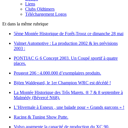
Liens
Clubs Oldtimers
Téléchargement Logos
Et dans la même rubrique
5ème Montée Historique de Forêt-Trooz ce dimanche 28 mai
Valmet Automotive : La production 2002 & les prévisions
2003 :
PONTIAC G 6 Concept 2003. Un Coupé sportif à quatre
places.
Peugeot 206 : 4.000.000 d’exemplaires produits.
Björn Waldegard, le 1er Champion WRC est décédé !
La Montée Historique des Trôs Marets. ® 7 & 8 septembre à
Malmédy (Bévercé N68).
L’Hivernale à Esneux , une balade pour « Grands garçons » !
Racing & Tuning Show Putte.
Volvo augmente la capacité de production du XC 90.