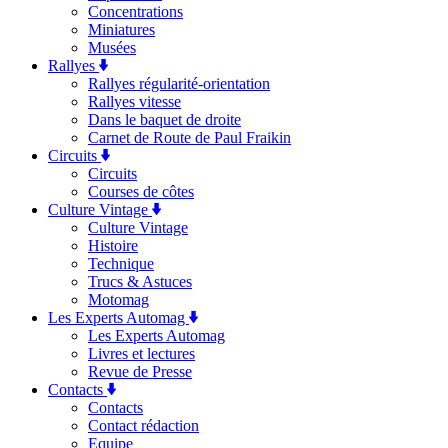
Concentrations
Miniatures
Musées
Rallyes
Rallyes régularité-orientation
Rallyes vitesse
Dans le baquet de droite
Carnet de Route de Paul Fraikin
Circuits
Circuits
Courses de côtes
Culture Vintage
Culture Vintage
Histoire
Technique
Trucs & Astuces
Motomag
Les Experts Automag
Les Experts Automag
Livres et lectures
Revue de Presse
Contacts
Contacts
Contact rédaction
Equipe