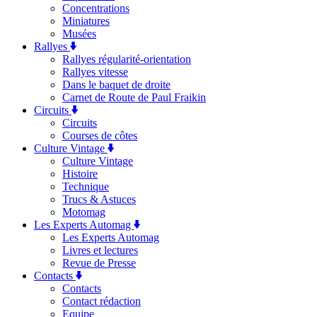
Concentrations
Miniatures
Musées
Rallyes
Rallyes régularité-orientation
Rallyes vitesse
Dans le baquet de droite
Carnet de Route de Paul Fraikin
Circuits
Circuits
Courses de côtes
Culture Vintage
Culture Vintage
Histoire
Technique
Trucs & Astuces
Motomag
Les Experts Automag
Les Experts Automag
Livres et lectures
Revue de Presse
Contacts
Contacts
Contact rédaction
Equipe