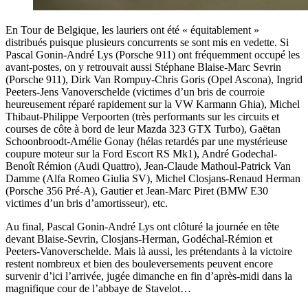
En Tour de Belgique, les lauriers ont été « équitablement »
distribués puisque plusieurs concurrents se sont mis en vedette. Si
Pascal Gonin-André Lys (Porsche 911) ont fréquemment occupé les
avant-postes, on y retrouvait aussi Stéphane Blaise-Marc Sevrin
(Porsche 911), Dirk Van Rompuy-Chris Goris (Opel Ascona), Ingrid
Peeters-Jens Vanoverschelde (victimes d’un bris de courroie
heureusement réparé rapidement sur la VW Karmann Ghia), Michel
Thibaut-Philippe Verpoorten (très performants sur les circuits et
courses de côte à bord de leur Mazda 323 GTX Turbo), Gaëtan
Schoonbroodt-Amélie Gonay (hélas retardés par une mystérieuse
coupure moteur sur la Ford Escort RS Mk1), André Godechal-
Benoît Rémion (Audi Quattro), Jean-Claude Mathoul-Patrick Van
Damme (Alfa Romeo Giulia SV), Michel Closjans-Renaud Herman
(Porsche 356 Pré-A), Gautier et Jean-Marc Piret (BMW E30
victimes d’un bris d’amortisseur), etc.
Au final, Pascal Gonin-André Lys ont clôturé la journée en tête
devant Blaise-Sevrin, Closjans-Herman, Godéchal-Rémion et
Peeters-Vanoverschelde. Mais là aussi, les prétendants à la victoire
restent nombreux et bien des bouleversements peuvent encore
survenir d’ici l’arrivée, jugée dimanche en fin d’après-midi dans la
magnifique cour de l’abbaye de Stavelot…