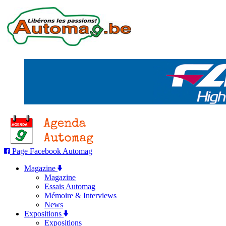
Page Facebook Automag
Magazine
Magazine
Essais Automag
Mémoire & Interviews
News
Expositions
Expositions