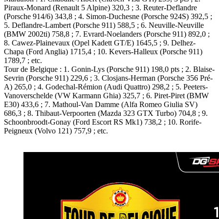
Piraux-Monard (Renault 5 Alpine) 320,3 ; 3. Reuter-Deflandre
(Porsche 914/6) 343,8 ; 4. Simon-Duchesne (Porsche 924S) 392,5 ;
5. Deflandre-Lambert (Porsche 911) 588,5 ; 6. Neuville-Neuville
(BMW 2002ti) 758,8 ; 7. Evrard-Noelanders (Porsche 911) 892,0 ;
8. Cawez-Plainevaux (Opel Kadett GT/E) 1645,5 ; 9. Delhez-
Chapa (Ford Anglia) 1715,4 ; 10. Kevers-Halleux (Porsche 911)
1789,7 ; etc.
Tour de Belgique : 1. Gonin-Lys (Porsche 911) 198,0 pts ; 2. Blaise-
Sevrin (Porsche 911) 229,6 ; 3. Closjans-Herman (Porsche 356 Pré-
A) 265,0 ; 4. Godechal-Rémion (Audi Quattro) 298,2 ; 5. Peeters-
Vanoverschelde (VW Karmann Ghia) 325,7 ; 6. Piret-Piret (BMW
E30) 433,6 ; 7. Mathoul-Van Damme (Alfa Romeo Giulia SV)
686,3 ; 8. Thibaut-Verpoorten (Mazda 323 GTX Turbo) 704,8 ; 9.
Schoonbroodt-Gonay (Ford Escort RS Mk1) 738,2 ; 10. Rorife-
Peigneux (Volvo 121) 757,9 ; etc.