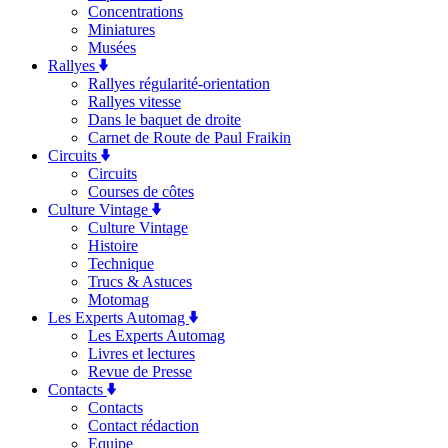
Concentrations
Miniatures
Musées
Rallyes
Rallyes régularité-orientation
Rallyes vitesse
Dans le baquet de droite
Carnet de Route de Paul Fraikin
Circuits
Circuits
Courses de côtes
Culture Vintage
Culture Vintage
Histoire
Technique
Trucs & Astuces
Motomag
Les Experts Automag
Les Experts Automag
Livres et lectures
Revue de Presse
Contacts
Contacts
Contact rédaction
Equipe