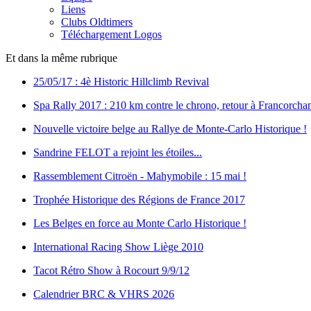
Liens
Clubs Oldtimers
Téléchargement Logos
Et dans la même rubrique
25/05/17 : 4è Historic Hillclimb Revival
Spa Rally 2017 : 210 km contre le chrono, retour à Francorcha
Nouvelle victoire belge au Rallye de Monte-Carlo Historique !
Sandrine FELOT a rejoint les étoiles...
Rassemblement Citroën - Mahymobile : 15 mai !
Trophée Historique des Régions de France 2017
Les Belges en force au Monte Carlo Historique !
International Racing Show Liège 2010
Tacot Rétro Show à Rocourt 9/9/12
Calendrier BRC & VHRS 2026