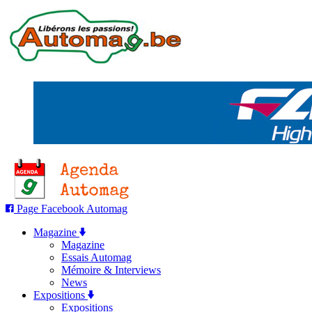
Page Facebook Automag
Magazine
Magazine
Essais Automag
Mémoire & Interviews
News
Expositions
Expositions