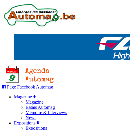
Page Facebook Automag
Magazine
Magazine
Essais Automag
Mémoire & Interviews
News
Expositions
Expositions