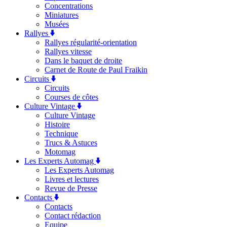
Concentrations
Miniatures
Musées
Rallyes
Rallyes régularité-orientation
Rallyes vitesse
Dans le baquet de droite
Carnet de Route de Paul Fraikin
Circuits
Circuits
Courses de côtes
Culture Vintage
Culture Vintage
Histoire
Technique
Trucs & Astuces
Motomag
Les Experts Automag
Les Experts Automag
Livres et lectures
Revue de Presse
Contacts
Contacts
Contact rédaction
Equipe