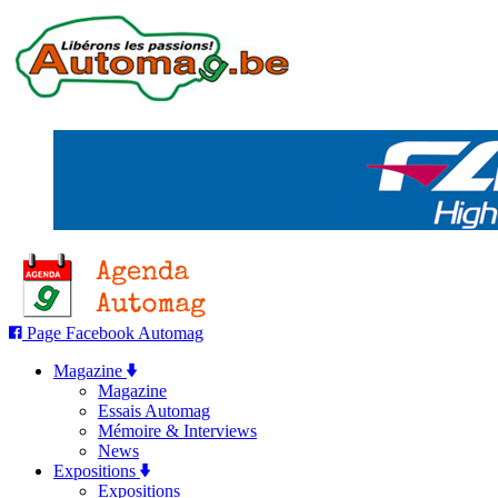
Page Facebook Automag
Magazine
Magazine
Essais Automag
Mémoire & Interviews
News
Expositions
Expositions