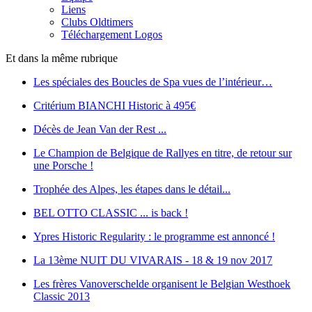
Liens
Clubs Oldtimers
Téléchargement Logos
Et dans la même rubrique
Les spéciales des Boucles de Spa vues de l’intérieur…
Critérium BIANCHI Historic à 495€
Décès de Jean Van der Rest ...
Le Champion de Belgique de Rallyes en titre, de retour sur
une Porsche !
Trophée des Alpes, les étapes dans le détail...
BEL OTTO CLASSIC ... is back !
Ypres Historic Regularity : le programme est annoncé !
La 13ème NUIT DU VIVARAIS - 18 & 19 nov 2017
Les frères Vanoverschelde organisent le Belgian Westhoek
Classic 2013