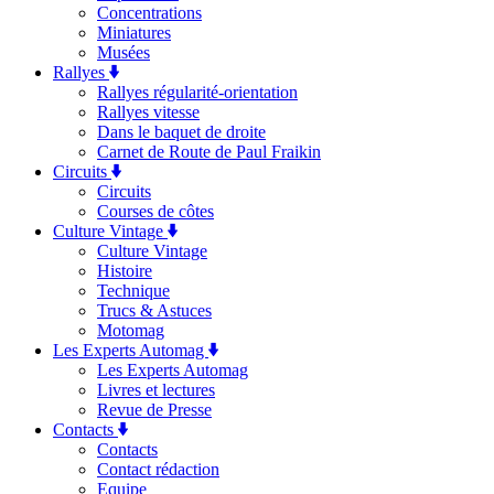
Concentrations
Miniatures
Musées
Rallyes
Rallyes régularité-orientation
Rallyes vitesse
Dans le baquet de droite
Carnet de Route de Paul Fraikin
Circuits
Circuits
Courses de côtes
Culture Vintage
Culture Vintage
Histoire
Technique
Trucs & Astuces
Motomag
Les Experts Automag
Les Experts Automag
Livres et lectures
Revue de Presse
Contacts
Contacts
Contact rédaction
Equipe