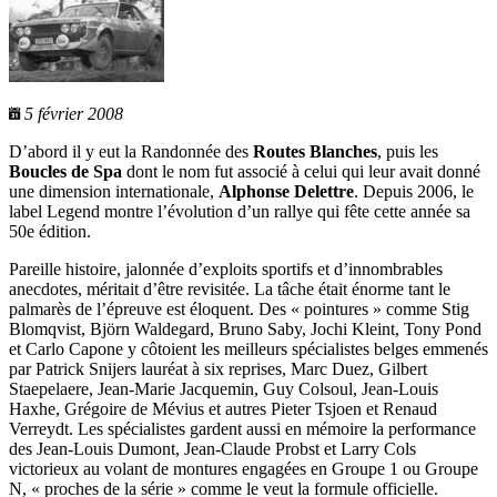
5 février 2008
D’abord il y eut la Randonnée des
Routes Blanches
, puis les
Boucles de Spa
dont le nom fut associé à celui qui leur avait donné
une dimension internationale,
Alphonse Delettre
. Depuis 2006, le
label Legend montre l’évolution d’un rallye qui fête cette année sa
50e édition.
Pareille histoire, jalonnée d’exploits sportifs et d’innombrables
anecdotes, méritait d’être revisitée. La tâche était énorme tant le
palmarès de l’épreuve est éloquent. Des « pointures » comme Stig
Blomqvist, Björn Waldegard, Bruno Saby, Jochi Kleint, Tony Pond
et Carlo Capone y côtoient les meilleurs spécialistes belges emmenés
par Patrick Snijers lauréat à six reprises, Marc Duez, Gilbert
Staepelaere, Jean-Marie Jacquemin, Guy Colsoul, Jean-Louis
Haxhe, Grégoire de Mévius et autres Pieter Tsjoen et Renaud
Verreydt. Les spécialistes gardent aussi en mémoire la performance
des Jean-Louis Dumont, Jean-Claude Probst et Larry Cols
victorieux au volant de montures engagées en Groupe 1 ou Groupe
N, « proches de la série » comme le veut la formule officielle.