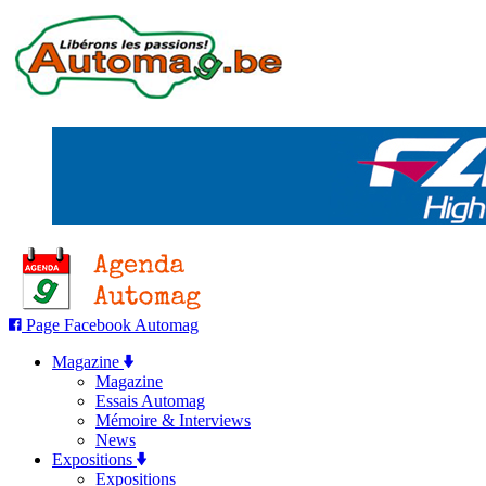
Page Facebook Automag
Magazine
Magazine
Essais Automag
Mémoire & Interviews
News
Expositions
Expositions