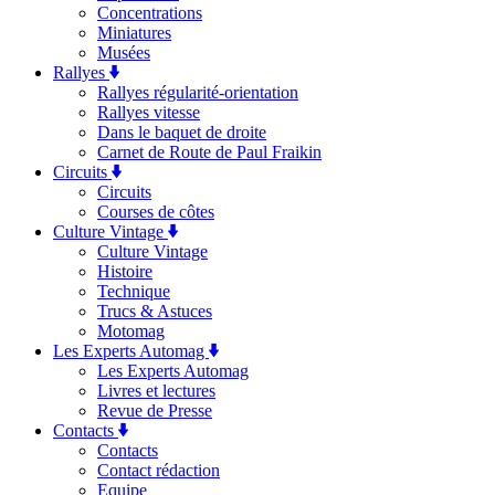
Concentrations
Miniatures
Musées
Rallyes
Rallyes régularité-orientation
Rallyes vitesse
Dans le baquet de droite
Carnet de Route de Paul Fraikin
Circuits
Circuits
Courses de côtes
Culture Vintage
Culture Vintage
Histoire
Technique
Trucs & Astuces
Motomag
Les Experts Automag
Les Experts Automag
Livres et lectures
Revue de Presse
Contacts
Contacts
Contact rédaction
Equipe