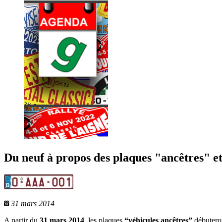
Du neuf à propos des plaques "ancêtres" et
31 mars 2014
A partir du
31 mars 2014
, les plaques
“véhicules ancêtres”
débuteron