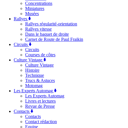
Concentrations
Miniatures
Musées
Rallyes
Rallyes régularité-orientation
Rallyes vitesse
Dans le baquet de droite
Carnet de Route de Paul Fraikin
Circuits
Circuits
Courses de côtes
Culture Vintage
Culture Vintage
Histoire
Technique
Trucs & Astuces
Motomag
Les Experts Automag
Les Experts Automag
Livres et lectures
Revue de Presse
Contacts
Contacts
Contact rédaction
Equipe