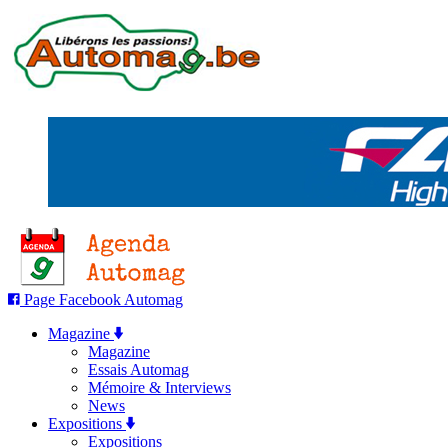
Page Facebook Automag
Magazine
Magazine
Essais Automag
Mémoire & Interviews
News
Expositions
Expositions