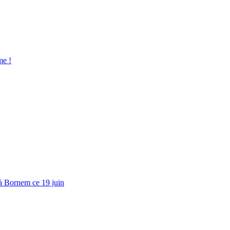
me !
à Bornem ce 19 juin