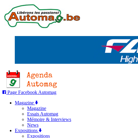
Page Facebook Automag
Magazine
Magazine
Essais Automag
Mémoire & Interviews
News
Expositions
Expositions