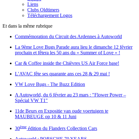
Liens
Clubs Oldtimers
Téléchargement Logos
Et dans la même rubrique
Commémoration du Circuit des Ardennes à Autoworld
La 9ème Love Bugs Parade aura lieu le dimanche 12 février
prochain et fêtera les 50 ans du « Summer of Love » !
Car & Coffee inside the Chièvres US Air Force base!
L’AVAC fête ses quarante ans ces 28 & 29 mai !
VW Love Bugs - The Buzz Edition
A Autoworld, du 6 février au 23 mars : "Flower Power –
Spécial VW T1"
11de Beurs en Expositie van oude voertuigen te
MAUBEUGE op 10 & 11 Juni
ème
30
édition du Flanders Collection Cars
Autoworld : PORSCHE 70 YEARS