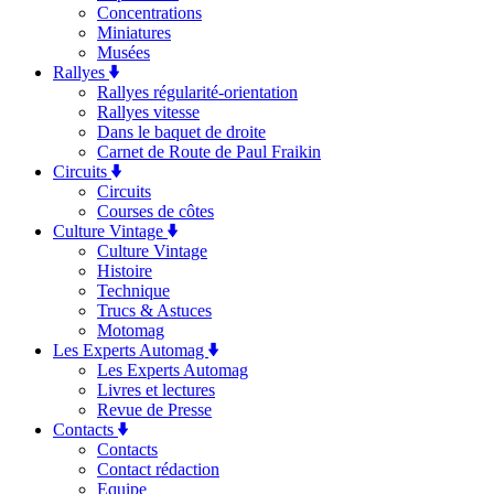
Concentrations
Miniatures
Musées
Rallyes
Rallyes régularité-orientation
Rallyes vitesse
Dans le baquet de droite
Carnet de Route de Paul Fraikin
Circuits
Circuits
Courses de côtes
Culture Vintage
Culture Vintage
Histoire
Technique
Trucs & Astuces
Motomag
Les Experts Automag
Les Experts Automag
Livres et lectures
Revue de Presse
Contacts
Contacts
Contact rédaction
Equipe