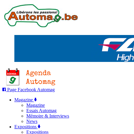
Page Facebook Automag
Magazine
Magazine
Essais Automag
Mémoire & Interviews
News
Expositions
Expositions