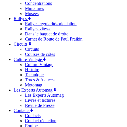
Concentrations
Miniatures
Musées
Rallyes
Rallyes régularité-orientation
Rallyes vitesse
Dans le baquet de droite
Carnet de Route de Paul Fraikin
Circuits
Circuits
Courses de côtes
Culture Vintage
Culture Vintage
Histoire
Technique
Trucs & Astuces
Motomag
Les Experts Automag
Les Experts Automag
Livres et lectures
Revue de Presse
Contacts
Contacts
Contact rédaction
Equipe