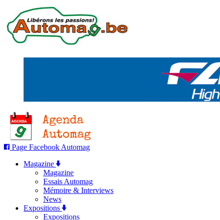
Page Facebook Automag
Magazine
Magazine
Essais Automag
Mémoire & Interviews
News
Expositions
Expositions