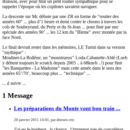
Buisson, avec pour finir un petit routier sympathique pour se
rappeler l’époque où les copilotes savaient naviguer.
La descente sur Mc débute par une ZR en forme de "routier des
années 60" ... plus d’1 heure et demi contre le chrono à travers les
cols de Soubeyrand, du Perty et du St-Jean ... pour finir par une
spéciale des années 90’ ... les 12 km du "Bleine" avec montée par la
face Nord.
Le final devrait rester dans les mémoires, LE Turini dans sa version
"mythique" :
Moulinet-La Bollène, un "monstrueux" Loda-Cabanette-Ablé (Loeb
y détient toujours le scratch depuis 2005 .. à 68km/h ..!) pour finir
"les Banquettes - La Madonne" mais cette année dans le sens des
années 65’/70’, beaucoup plus ... "technique" ...
... à suivre ...
1 Message
Les préparations du Monte vont bon train ...
20 janvier 2011 14:01, par driesen eric
J’ai eu le bonheur...la chance...l’immense joie de concrétiser