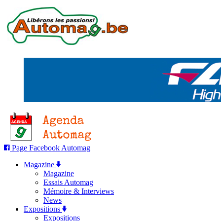
Page Facebook Automag
Magazine
Magazine
Essais Automag
Mémoire & Interviews
News
Expositions
Expositions