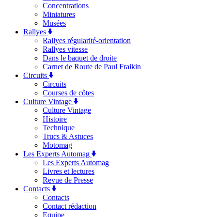
Concentrations
Miniatures
Musées
Rallyes
Rallyes régularité-orientation
Rallyes vitesse
Dans le baquet de droite
Carnet de Route de Paul Fraikin
Circuits
Circuits
Courses de côtes
Culture Vintage
Culture Vintage
Histoire
Technique
Trucs & Astuces
Motomag
Les Experts Automag
Les Experts Automag
Livres et lectures
Revue de Presse
Contacts
Contacts
Contact rédaction
Equipe