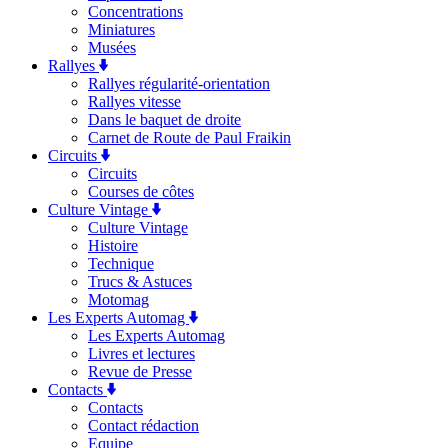
Concentrations
Miniatures
Musées
Rallyes
Rallyes régularité-orientation
Rallyes vitesse
Dans le baquet de droite
Carnet de Route de Paul Fraikin
Circuits
Circuits
Courses de côtes
Culture Vintage
Culture Vintage
Histoire
Technique
Trucs & Astuces
Motomag
Les Experts Automag
Les Experts Automag
Livres et lectures
Revue de Presse
Contacts
Contacts
Contact rédaction
Equipe