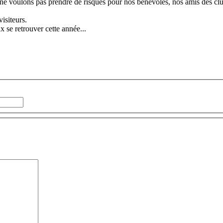
 ne voulons pas prendre de risques pour nos bénévoles, nos amis des club
isiteurs.
 se retrouver cette année...