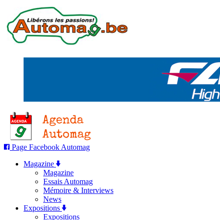
Page Facebook Automag
Magazine
Magazine
Essais Automag
Mémoire & Interviews
News
Expositions
Expositions