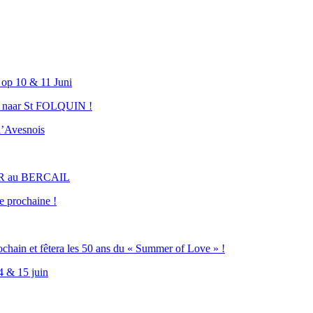
op 10 & 11 Juni
 naar St FOLQUIN !
l’Avesnois
R au BERCAIL
e prochaine !
chain et fêtera les 50 ans du « Summer of Love » !
 & 15 juin