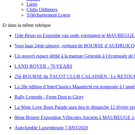
Liens
Clubs Oldtimers
Téléchargement Logos
Et dans la même rubrique
11de Beurs en Expositie van oude voertuigen te MAUBEUGE 
Voor haar 24ste uitgave, verhuist de BOURSE d’AUDRUICQ
Un nouvel espace dédié à la marque Génestin à l’écomusée de 
LAND ROVER - 70 YEARS
25è BOURSE du TACOT CLUB CALAISIEN : Le RETOU
La 28e édition d’InterClassics Maastricht est postposée à l’anné
Rally Legends - From Dust to Glory
La 9ème Love Bugs Parade aura lieu le dimanche 12 février pro
8ème Bourse Exposition Véhicules Anciens à MAUBEUGE 14
AutoJumble Luxembourg 7-8/03/2020