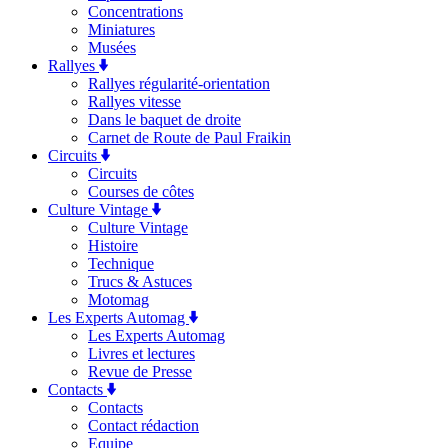
Concentrations
Miniatures
Musées
Rallyes
Rallyes régularité-orientation
Rallyes vitesse
Dans le baquet de droite
Carnet de Route de Paul Fraikin
Circuits
Circuits
Courses de côtes
Culture Vintage
Culture Vintage
Histoire
Technique
Trucs & Astuces
Motomag
Les Experts Automag
Les Experts Automag
Livres et lectures
Revue de Presse
Contacts
Contacts
Contact rédaction
Equipe