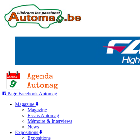
Page Facebook Automag
Magazine
Magazine
Essais Automag
Mémoire & Interviews
News
Expositions
Expositions