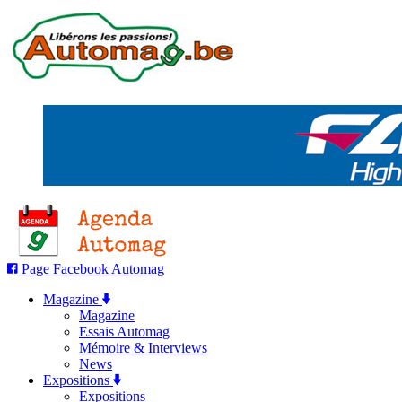
Page Facebook Automag
Magazine
Magazine
Essais Automag
Mémoire & Interviews
News
Expositions
Expositions