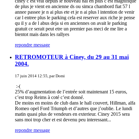
ciney c est vrai depuis le nouveau hal en plus c est magnifique
de plus je vient en ancienne ds ou simca chambord fiat 57 l
annee passee je n ai plus ete et je n ai plus l intention de venir
car l entree plus le parking cela est reserver aux riche je pense
qu il y a de l abus deja si en anciennes on avait le parking
gratuit ce serait peut etre un premier pas meci de me lire a
bientot mais dans les rallyes
repondre message
RETROMOTEUR à Ciney, du 29 au 31 mai
2004.
17 juin 2014 12:55, par Domi
:-(
25% d’augmentation de l’entrée soit maintenant 15 euros,
c’est trop Reims à coté c’est donné.
De moins en moins de club dans le hall couvert, Hillman, alfa
Romeo opel Ford Triumph et d’autres que j’oublie. Le lundi
matin quasi plus de vendeurs en exterieur. Ciney 2015 sera
sans moi trop cher et est devenu peu interessant...
repondre message