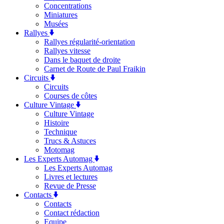
Concentrations
Miniatures
Musées
Rallyes
Rallyes régularité-orientation
Rallyes vitesse
Dans le baquet de droite
Carnet de Route de Paul Fraikin
Circuits
Circuits
Courses de côtes
Culture Vintage
Culture Vintage
Histoire
Technique
Trucs & Astuces
Motomag
Les Experts Automag
Les Experts Automag
Livres et lectures
Revue de Presse
Contacts
Contacts
Contact rédaction
Equipe