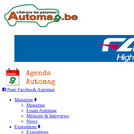
Page Facebook Automag
Magazine
Magazine
Essais Automag
Mémoire & Interviews
News
Expositions
Expositions