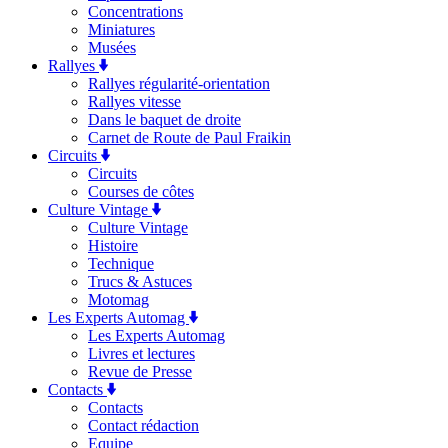
Concentrations
Miniatures
Musées
Rallyes
Rallyes régularité-orientation
Rallyes vitesse
Dans le baquet de droite
Carnet de Route de Paul Fraikin
Circuits
Circuits
Courses de côtes
Culture Vintage
Culture Vintage
Histoire
Technique
Trucs & Astuces
Motomag
Les Experts Automag
Les Experts Automag
Livres et lectures
Revue de Presse
Contacts
Contacts
Contact rédaction
Equipe