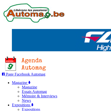
Page Facebook Automag
Magazine
Magazine
Essais Automag
Mémoire & Interviews
News
Expositions
Expositions