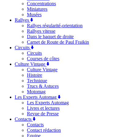
Concentrations
Miniatures
Musées
Rallyes
Rallyes régularité-orientation
Rallyes vitesse
Dans le baquet de droite
Carnet de Route de Paul Fraikin
Circuits
Circuits
Courses de côtes
Culture Vintage
Culture Vintage
Histoire
Technique
Trucs & Astuces
Motomag
Les Experts Automag
Les Experts Automag
Livres et lectures
Revue de Presse
Contacts
Contacts
Contact rédaction
Equipe