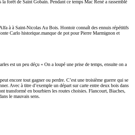
i vers la forêt de Saint Gobain. Pendant ce temps Mac René a rassemblé
Alfa à à Saint-Nicolas Au Bois. Hontoir connaît des ennuis répétitifs
Monte Carlo historique.manque de pot pour Pierre Marmignon et
arles est un peu déçu « On a loupé une prise de temps, ensuite on a
 peut encore tout gagner ou perdre. C’est une troisième guerre qui se
nner. Avec à titre d’exemple un départ sur carte entre deux bois dans
 ont transformé en bourbiers les routes choisies. Flancourt, Biaches,
 dans le mauvais sens.