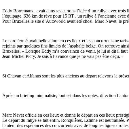
Eddy Borremans , avait dans ses cartons l’idée d’un rallye avec trois l
l’équipage. 636 km de rêve pour 15 RT , un rallye à l’ancienne avec d
Pour Bruxelles le site d’Autoworld avait été chosi. Marc Navet, le prés
Le parc fermé avait belle allure en ces lieux et les concurrents ne taris
rejoints par quelques fins limiers de l’asphalte belge. On retrouve 
Bruxelles. « Lorsque Eddy m’a convaincu de venir, je lui ai dit il fau
Jean-Michel Picry. Je sais à l’avance que je ne vais pas être déçu. »
Si Chavan et Alfanus sont les plus anciens au départ relevons la prés
Après un briefing minimaliste, tout est dans les notes, direction l’aut
Marc Navet officie en ces lieux et donne le départ en ces lieux prestig
Le départ du rallye se fait enfin, Ronquières, Estinne est neutralisée. 
hauteur des espérances des concurrents avec de longues lignes droite