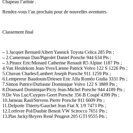
Chapeau l’artiste .
Rendez-vous l’an prochain pour de nouvelles aventures.
Classement final
–
1.Jacquet Bernard/Albert Yannick Toyota Celica 285 Pts ;
–
2.Camerman Dan/Pigeolet Daniel Porsche 944 634 Pts ;
–
3.Piraux Eric/Monard Catherine Renault R5 Alpine 1187 Pts ;
4.Van Heulekom Jean-Yves/Lienne Patrick Volvo 122 S 1226 Pts ;
5.Chavan Charles/Lambert Joseph Porsche 911 1259 Pts ;
6.Lempereur Baudouin/Driesen Eric Alfa Roméo Giulia 3331 Pts ;
7.Simon Patrice/Dufrasne Dominique Volvo 122 S 3889 Pts ;
8.Dransard Dominique/Picry Jean-Michel Porsche 944 4189 Pts ;
9.De Vos Luc/Cuypers Geert Porsche 356 B Coupé 4399 Pts ;
10.Jarneau Raul/Stevens Pierre Porsche 911 6609 Pts ;
11.Delporte Thierry/Gauchet Jean Fiat X 1/9 7473 Pts ;
12.Lorfevre Pol/Daubie Benoit VW Scirocco 7651 Pts ;
13.Plas Jacky/Beyers René Peugeot 205 GTI 9555 Pts ;