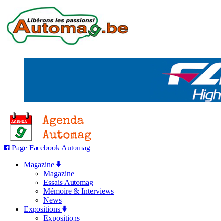
Page Facebook Automag
Magazine
Magazine
Essais Automag
Mémoire & Interviews
News
Expositions
Expositions