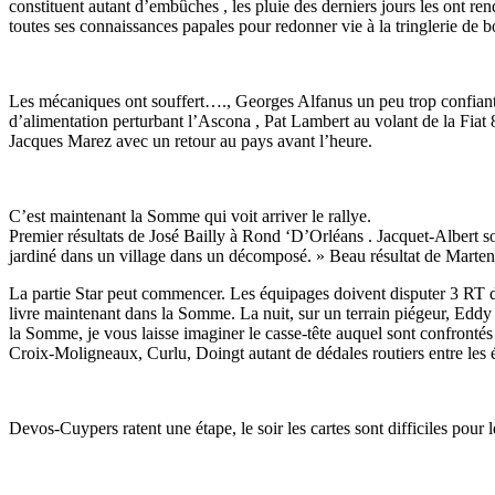
constituent autant d’embûches , les pluie des derniers jours les ont ren
toutes ses connaissances papales pour redonner vie à la tringlerie de b
Les mécaniques ont souffert…., Georges Alfanus un peu trop confiant ap
d’alimentation perturbant l’Ascona , Pat Lambert au volant de la Fi
Jacques Marez avec un retour au pays avant l’heure.
C’est maintenant la Somme qui voit arriver le rallye.
Premier résultats de José Bailly à Rond ‘D’Orléans . Jacquet-Albert s
jardiné dans un village dans un décomposé. » Beau résultat de Marten
La partie Star peut commencer. Les équipages doivent disputer 3 RT dan
livre maintenant dans la Somme. La nuit, sur un terrain piégeur, Eddy 
la Somme, je vous laisse imaginer le casse-tête auquel sont confrontés l
Croix-Moligneaux, Curlu, Doingt autant de dédales routiers entre les é
Devos-Cuypers ratent une étape, le soir les cartes sont difficiles pour l