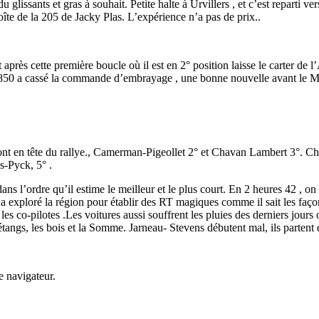
du glissants et gras à souhait. Petite halte à Urvillers , et c’est repart
oîte de la 205 de Jacky Plas. L’expérience n’a pas de prix..
rès cette première boucle où il est en 2° position laisse le carter de l’
at 850 a cassé la commande d’embrayage , une bonne nouvelle avant le 
ont en tête du rallye., Camerman-Pigeollet 2° et Chavan Lambert 3°. Ch
s-Pyck, 5° .
s l’ordre qu’il estime le meilleur et le plus court. En 2 heures 42 , on
a exploré la région pour établir des RT magiques comme il sait les faço
es co-pilotes .Les voitures aussi souffrent les pluies des derniers jours
tangs, les bois et la Somme. Jarneau- Stevens débutent mal, ils partent
e navigateur.