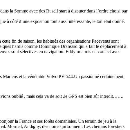
 dans la Somme avec des Rt self start à disputer dans l’ordre choisi par
ue à côté d’une exposition tout aussi intéressante, le ton était donné.
en cette fin de saison, les habitués des organisations Pacevents sont
quelques hardis comme Dominique Dransard qui a fait le déplacement à
preuves sont sélectives en navigation. Eddy m’a mis en contact avec
ques Martens et la vénérable Volvo PV 544.Un passionné certainement.
avions oublié , mais cela va de soit ,le GPS est bien sûr interdit…….
 bonjour la France et ses forêts domaniales. Un terrain de jeu à la
t mal. Mormal, Andigny, des noms qui sonnent. Les chemins forestiers