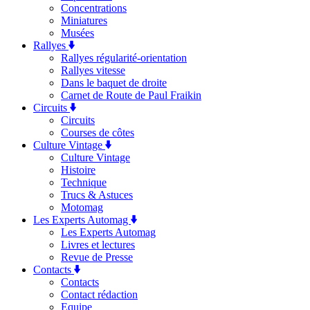
Concentrations
Miniatures
Musées
Rallyes
Rallyes régularité-orientation
Rallyes vitesse
Dans le baquet de droite
Carnet de Route de Paul Fraikin
Circuits
Circuits
Courses de côtes
Culture Vintage
Culture Vintage
Histoire
Technique
Trucs & Astuces
Motomag
Les Experts Automag
Les Experts Automag
Livres et lectures
Revue de Presse
Contacts
Contacts
Contact rédaction
Equipe