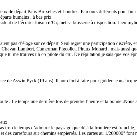
ieux de départ Paris Bruxelles et Londres. Parcours différents pour finir
éparts humains , à bas prix.
ident de l’écurie Toison d’Or, met sa brasserie à disposition. Lieu mytiq
saient pas d’éloge sur ce départ. Seul regret une participation discrète, 
ainsi Chavan Lambert, Camerman Pigeollet, Piraux Monard , mais aussi 
t que tu me trouves un co-pilote du cru. De réputation je sais que vos é
ence de Aswin Pyck (19 ans). Il aura fort à faire pour guider Jean-Jac
oroute . Le temps une dernière fois de prendre l’heure et la bonne .Nous 
ieux.
Pas trop le temps d’admirer le paysage que déjà la frontière est franchie,
s et des carrefours sur chemins empierrés. Les cartes au 1/200000° fon