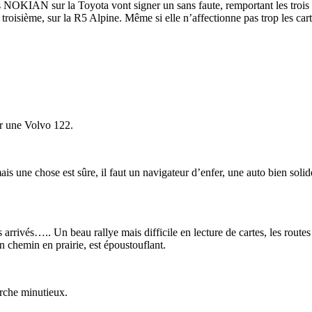
NOKIAN sur la Toyota vont signer un sans faute, remportant les trois 
 troisième, sur la R5 Alpine. Même si elle n’affectionne pas trop les ca
r une Volvo 122.
une chose est sûre, il faut un navigateur d’enfer, une auto bien solide.
rivés….. Un beau rallye mais difficile en lecture de cartes, les route
n chemin en prairie, est époustouflant.
erche minutieux.