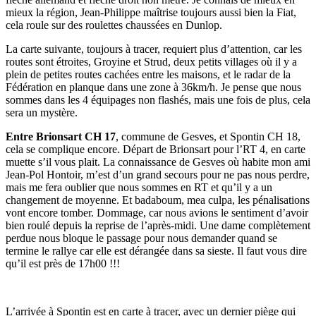
mieux la région, Jean-Philippe maîtrise toujours aussi bien la Fiat,
cela roule sur des roulettes chaussées en Dunlop.
La carte suivante, toujours à tracer, requiert plus d’attention, car les
routes sont étroites, Groyine et Strud, deux petits villages où il y a
plein de petites routes cachées entre les maisons, et le radar de la
Fédération en planque dans une zone à 36km/h. Je pense que nous
sommes dans les 4 équipages non flashés, mais une fois de plus, cela
sera un mystère.
Entre Brionsart CH 17
, commune de Gesves, et Spontin CH 18,
cela se complique encore. Départ de Brionsart pour l’RT 4, en carte
muette s’il vous plait. La connaissance de Gesves où habite mon ami
Jean-Pol Hontoir, m’est d’un grand secours pour ne pas nous perdre,
mais me fera oublier que nous sommes en RT et qu’il y a un
changement de moyenne. Et badaboum, mea culpa, les pénalisations
vont encore tomber. Dommage, car nous avions le sentiment d’avoir
bien roulé depuis la reprise de l’après-midi. Une dame complètement
perdue nous bloque le passage pour nous demander quand se
termine le rallye car elle est dérangée dans sa sieste. Il faut vous dire
qu’il est près de 17h00 !!!
L’arrivée à Spontin est en carte à tracer, avec un dernier piège qui