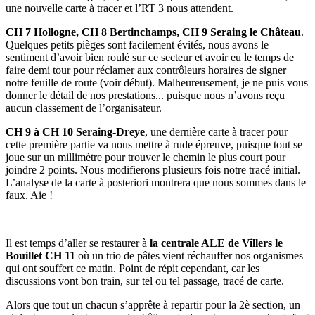
une nouvelle carte à tracer et l’RT 3 nous attendent.
CH 7 Hollogne, CH 8 Bertinchamps, CH 9 Seraing le Château
.
Quelques petits pièges sont facilement évités, nous avons le
sentiment d’avoir bien roulé sur ce secteur et avoir eu le temps de
faire demi tour pour réclamer aux contrôleurs horaires de signer
notre feuille de route (voir début). Malheureusement, je ne puis vous
donner le détail de nos prestations... puisque nous n’avons reçu
aucun classement de l’organisateur.
CH 9 à CH 10 Seraing-Dreye
, une dernière carte à tracer pour
cette première partie va nous mettre à rude épreuve, puisque tout se
joue sur un millimètre pour trouver le chemin le plus court pour
joindre 2 points. Nous modifierons plusieurs fois notre tracé initial.
L’analyse de la carte à posteriori montrera que nous sommes dans le
faux. Aie !
Il est temps d’aller se restaurer à
la centrale ALE de
Villers le
Bouillet CH 11
où un trio de pâtes vient réchauffer nos organismes
qui ont souffert ce matin. Point de répit cependant, car les
discussions vont bon train, sur tel ou tel passage, tracé de carte.
Alors que tout un chacun s’apprête à repartir pour la 2è section, un