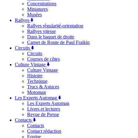
Concentrations
Miniatures
Musées
Rallyes
Rallyes régularité-orientation
Rallyes vitesse
Dans le baquet de droite
Carnet de Route de Paul Fraikin
Circuits
Circuits
Courses de côtes
Culture Vintage
Culture Vintage
Histoire
Technique
Trucs & Astuces
Motomag
Les Experts Automag
Les Experts Automag
Livres et lectures
Revue de Presse
Contacts
Contacts
Contact rédaction
Equipe