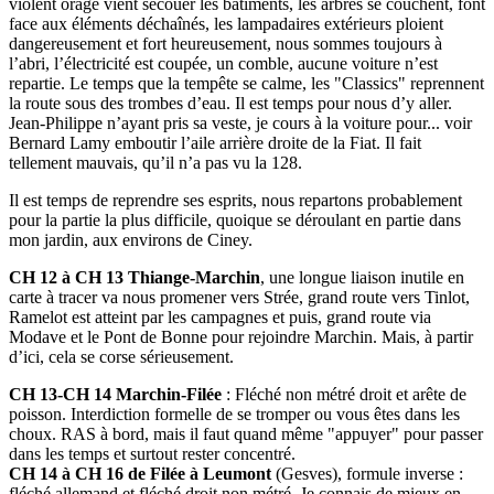
violent orage vient secouer les bâtiments, les arbres se couchent, font
face aux éléments déchaînés, les lampadaires extérieurs ploient
dangereusement et fort heureusement, nous sommes toujours à
l’abri, l’électricité est coupée, un comble, aucune voiture n’est
repartie. Le temps que la tempête se calme, les "Classics" reprennent
la route sous des trombes d’eau. Il est temps pour nous d’y aller.
Jean-Philippe n’ayant pris sa veste, je cours à la voiture pour... voir
Bernard Lamy emboutir l’aile arrière droite de la Fiat. Il fait
tellement mauvais, qu’il n’a pas vu la 128.
Il est temps de reprendre ses esprits, nous repartons probablement
pour la partie la plus difficile, quoique se déroulant en partie dans
mon jardin, aux environs de Ciney.
CH 12 à CH 13 Thiange-Marchin
, une longue liaison inutile en
carte à tracer va nous promener vers Strée, grand route vers Tinlot,
Ramelot est atteint par les campagnes et puis, grand route via
Modave et le Pont de Bonne pour rejoindre Marchin. Mais, à partir
d’ici, cela se corse sérieusement.
CH 13-CH 14 Marchin-Filée
: Fléché non métré droit et arête de
poisson. Interdiction formelle de se tromper ou vous êtes dans les
choux. RAS à bord, mais il faut quand même "appuyer" pour passer
dans les temps et surtout rester concentré.
CH 14 à CH 16 de Filée à Leumont
(Gesves), formule inverse :
fléché allemand et fléché droit non métré. Je connais de mieux en