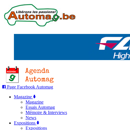
Page Facebook Automag
Magazine
Magazine
Essais Automag
Mémoire & Interviews
News
Expositions
Expositions