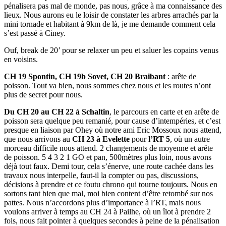
pénalisera pas mal de monde, pas nous, grâce à ma connaissance des
lieux. Nous aurons eu le loisir de constater les arbres arrachés par la
mini tornade et habitant à 9km de là, je me demande comment cela
s’est passé à Ciney.
Ouf, break de 20’ pour se relaxer un peu et saluer les copains venus
en voisins.
CH 19 Spontin, CH 19b Sovet, CH 20 Braibant
: arête de
poisson. Tout va bien, nous sommes chez nous et les routes n’ont
plus de secret pour nous.
Du CH 20 au CH 22 à Schaltin
, le parcours en carte et en arête de
poisson sera quelque peu remanié, pour cause d’intempéries, et c’est
presque en liaison par Ohey où notre ami Eric Mossoux nous attend,
que nous arrivons au
CH 23 à Evelette
pour
l’RT 5
, où un autre
morceau difficile nous attend. 2 changements de moyenne et arête
de poisson. 5 4 3 2 1 GO et pan, 500mètres plus loin, nous avons
déjà tout faux. Demi tour, cela s’énerve, une route cachée dans les
travaux nous interpelle, faut-il la compter ou pas, discussions,
décisions à prendre et ce foutu chrono qui tourne toujours. Nous en
sortons tant bien que mal, moi bien content d’être retombé sur nos
pattes. Nous n’accordons plus d’importance à l’RT, mais nous
voulons arriver à temps au CH 24 à Pailhe, où un îlot à prendre 2
fois, nous fait pointer à quelques secondes à peine de la pénalisation