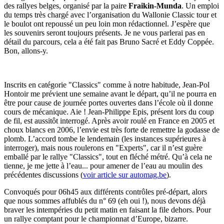
des rallyes belges, organisé par la paire
Fraikin-Munda
. Un emploi
du temps très chargé avec l’organisation du Wallonie Classic tour et
le boulot ont repoussé un peu loin mon rédactionnel. J’espère que
les souvenirs seront toujours présents. Je ne vous parlerai pas en
détail du parcours, cela a été fait pas Bruno Sacré et Eddy Coppée.
Bon, allons-y.
Inscrits en catégorie "Classics" comme à notre habitude, Jean-Pol
Hontoir me prévient une semaine avant le départ, qu’il ne pourra en
être pour cause de journée portes ouvertes dans l’école où il donne
cours de mécanique. Aie ! Jean-Philippe Epis, présent lors du coup
de fil, est aussitôt interrogé. Après avoir roulé en France en 2005 et
choux blancs en 2006, l’envie est très forte de remettre la godasse de
plomb. L’accord tombe le lendemain (les instances supérieures à
interroger), mais nous roulerons en "Experts", car il n’est guère
emballé par le rallye "Classics", tout en fléché métré. Qu’à cela ne
tienne, je me jette à l’eau... pour amener de l’eau au moulin des
précédentes discussions (
voir article sur automag.be
).
Convoqués pour 06h45 aux différents contrôles pré-départ, alors
que nous sommes affublés du n° 69 (eh oui !), nous devons déjà
braver les intempéries du petit matin en faisant la file dehors. Pour
un rallye comptant pour le championnat d’Europe, bizarre.