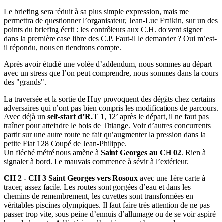
Le briefing sera réduit à sa plus simple expression, mais me
permettra de questionner l’organisateur, Jean-Luc Fraikin, sur un des
points du briefing écrit : les contrôleurs aux C.H. doivent signer
dans la première case libre des C.P. Faut-il le demander ? Oui m’est-
il répondu, nous en tiendrons compte.
Après avoir étudié une volée d’addendum, nous sommes au départ
avec un stress que l’on peut comprendre, nous sommes dans la cours
des "grands".
La traversée et la sortie de Huy provoquent des dégâts chez certains
adversaires qui n’ont pas bien compris les modifications de parcours.
Avec déjà un
self-start d’R.T 1
, 12’ après le départ, il ne faut pas
traîner pour atteindre le bois de Thiange. Voir d’autres concurrents
partir sur une autre route ne fait qu’augmenter la pression dans la
petite Fiat 128 Coupé de Jean-Philippe.
Un fléché métré nous amène à
Saint Georges au CH 02
. Rien à
signaler à bord. Le mauvais commence à sévir à l’extérieur.
CH 2 - CH 3
Saint Georges vers Rosoux
avec une 1ère carte à
tracer, assez facile. Les routes sont gorgées d’eau et dans les
chemins de remembrement, les cuvettes sont transformées en
véritables piscines olympiques. Il faut faire très attention de ne pas
passer trop vite, sous peine d’ennuis d’allumage ou de se voir aspiré