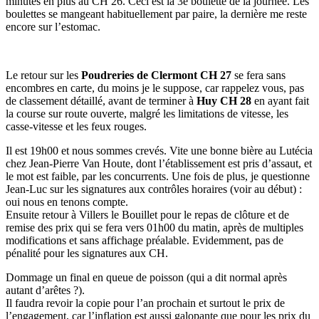
minutes en plus au CH 26. Ceci est la 3è boulette de la journée. Les
boulettes se mangeant habituellement par paire, la dernière me reste
encore sur l’estomac.
Le retour sur les
Poudreries de Clermont CH 27
se fera sans
encombres en carte, du moins je le suppose, car rappelez vous, pas
de classement détaillé, avant de terminer à
Huy CH 28
en ayant fait
la course sur route ouverte, malgré les limitations de vitesse, les
casse-vitesse et les feux rouges.
Il est 19h00 et nous sommes crevés. Vite une bonne bière au Lutécia
chez Jean-Pierre Van Houte, dont l’établissement est pris d’assaut, et
le mot est faible, par les concurrents. Une fois de plus, je questionne
Jean-Luc sur les signatures aux contrôles horaires (voir au début) :
oui nous en tenons compte.
Ensuite retour à Villers le Bouillet pour le repas de clôture et de
remise des prix qui se fera vers 01h00 du matin, après de multiples
modifications et sans affichage préalable. Evidemment, pas de
pénalité pour les signatures aux CH.
Dommage un final en queue de poisson (qui a dit normal après
autant d’arêtes ?).
Il faudra revoir la copie pour l’an prochain et surtout le prix de
l’engagement, car l’inflation est aussi galopante que pour les prix du