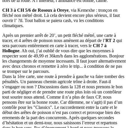
hors de la route. A l’intérieur, l’ambiance est bonne, calme.
CH 3 à CH 5/6
de Rosoux à Oreye
, via Kemexhe : tronçon en
fléché non métré droit. Là cela devient encore plus sérieux, il faut
ouvrir l’ ?il. Tout ballon se paiera cash, vu les conditions
climatiques.
Après un premier arrêt de 20’, un petit fléché métré, une carte à
tracer, et 4 arêtes de poisson nous amènent au départ de l’
RT 2
qui
sera parcouru entièrement en carte à tracer, vers le
CH 7 à
Hollogne
. Ah oui, j’ai oublié de vous dire que les moyennes à
respecter sont de 49,99 et 36km/h dans les agglomérations. Bonjour
les changements de moyenne incessants. Il faut jouer alternativement
avec deux chronos et remettre à zéro le trip... à condition de ne pas
se tromper sur le parcours.
Dans la 1ère carte, une route à prendre à gauche va faire tomber des
pénalités. Un panneau chemin agricole trône à droite. Faut-il
s’engager ou non ? Discussions dans la 128 et nous prenons le bon
parti de négliger et de prendre une route plus loin où un contrôleur
tout sourire nous attend. Comme il n’a plus de faux CP, nous
pensons être sur la bonne route. Car dilemme, ne s’agit) il pas d’un
contrôle pour les "Classics". Le raccordement entre la carte et le
début des arêtes de poisson n’est pas correct et provoque bien des
errements de la part des concurrents. Après quelques secondes
d’hésitation et un demi-tour, nous saisissons l’erreur et repartons
dans le bon sens. Pas d’énervement à bord et nous trouvons le