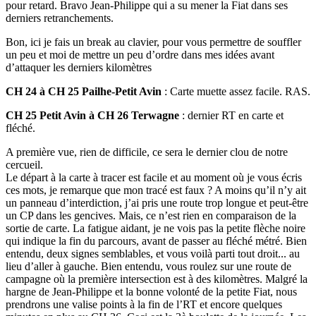
pour retard. Bravo Jean-Philippe qui a su mener la Fiat dans ses
derniers retranchements.
Bon, ici je fais un break au clavier, pour vous permettre de souffler
un peu et moi de mettre un peu d’ordre dans mes idées avant
d’attaquer les derniers kilomètres
CH 24 à CH 25 Pailhe-Petit Avin
: Carte muette assez facile. RAS.
CH 25 Petit Avin à CH 26 Terwagne
: dernier RT en carte et
fléché.
A première vue, rien de difficile, ce sera le dernier clou de notre
cercueil.
Le départ à la carte à tracer est facile et au moment où je vous écris
ces mots, je remarque que mon tracé est faux ? A moins qu’il n’y ait
un panneau d’interdiction, j’ai pris une route trop longue et peut-être
un CP dans les gencives. Mais, ce n’est rien en comparaison de la
sortie de carte. La fatigue aidant, je ne vois pas la petite flèche noire
qui indique la fin du parcours, avant de passer au fléché métré. Bien
entendu, deux signes semblables, et vous voilà parti tout droit... au
lieu d’aller à gauche. Bien entendu, vous roulez sur une route de
campagne où la première intersection est à des kilomètres. Malgré la
hargne de Jean-Philippe et la bonne volonté de la petite Fiat, nous
prendrons une valise points à la fin de l’RT et encore quelques