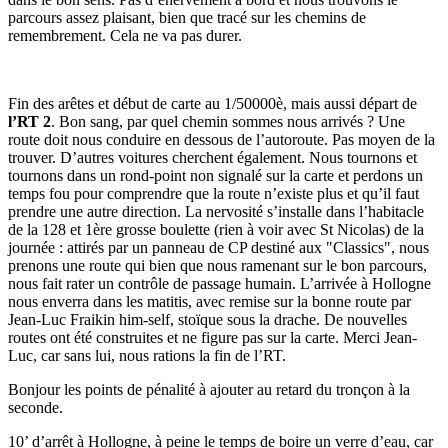
parcours assez plaisant, bien que tracé sur les chemins de
remembrement. Cela ne va pas durer.
Fin des arêtes et début de carte au 1/50000è, mais aussi départ de
l’RT 2
. Bon sang, par quel chemin sommes nous arrivés ? Une
route doit nous conduire en dessous de l’autoroute. Pas moyen de la
trouver. D’autres voitures cherchent également. Nous tournons et
tournons dans un rond-point non signalé sur la carte et perdons un
temps fou pour comprendre que la route n’existe plus et qu’il faut
prendre une autre direction. La nervosité s’installe dans l’habitacle
de la 128 et 1ère grosse boulette (rien à voir avec St Nicolas) de la
journée : attirés par un panneau de CP destiné aux "Classics", nous
prenons une route qui bien que nous ramenant sur le bon parcours,
nous fait rater un contrôle de passage humain. L’arrivée à Hollogne
nous enverra dans les matitis, avec remise sur la bonne route par
Jean-Luc Fraikin him-self, stoïque sous la drache. De nouvelles
routes ont été construites et ne figure pas sur la carte. Merci Jean-
Luc, car sans lui, nous rations la fin de l’RT.
Bonjour les points de pénalité à ajouter au retard du tronçon à la
seconde.
10’ d’arrêt à Hollogne, à peine le temps de boire un verre d’eau, car