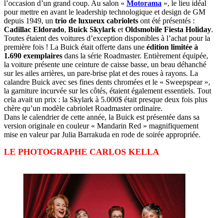
l’occasion d’un grand coup. Au salon «
Motorama
», le lieu idéal
pour mettre en avant le leadership technologique et design de GM
depuis 1949, un
trio de luxueux cabriolets
ont été présentés :
Cadillac Eldorado
,
Buick Skylark
et
Oldsmobile Fiesta Holiday
.
Toutes étaient des voitures d’exception disponibles à l’achat pour la
première fois ! La Buick était offerte dans une
édition limitée à
1.690 exemplaires
dans la série Roadmaster. Entièrement équipée,
la voiture présente une ceinture de caisse basse, un beau déhanché
sur les ailes arrières, un pare-brise plat et des roues à rayons. La
calandre Buick avec ses fines dents chromées et le « Sweepspear »,
la garniture incurvée sur les côtés, étaient également essentiels. Tout
cela avait un prix : la Skylark à 5.000$ était presque deux fois plus
chère qu’un modèle cabriolet Roadmaster ordinaire.
Dans le calendrier de cette année, la Buick est présentée dans sa
version originale en couleur « Mandarin Red » magnifiquement
mise en valeur par Julia Barrakuda en rode de soirée appropriée.
LE PHOTOGRAPHE CARLOS KELLA