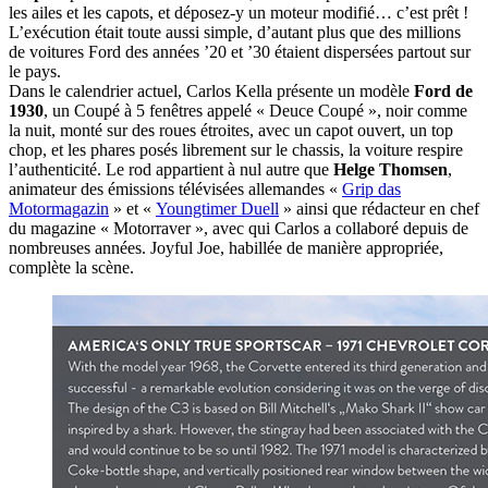
les ailes et les capots, et déposez-y un moteur modifié… c’est prêt !
L’exécution était toute aussi simple, d’autant plus que des millions
de voitures Ford des années ’20 et ’30 étaient dispersées partout sur
le pays.
Dans le calendrier actuel, Carlos Kella présente un modèle
Ford de
1930
, un Coupé à 5 fenêtres appelé « Deuce Coupé », noir comme
la nuit, monté sur des roues étroites, avec un capot ouvert, un top
chop, et les phares posés librement sur le chassis, la voiture respire
l’authenticité. Le rod appartient à nul autre que
Helge Thomsen
,
animateur des émissions télévisées allemandes «
Grip das
Motormagazin
» et «
Youngtimer Duell
» ainsi que rédacteur en chef
du magazine « Motorraver », avec qui Carlos a collaboré depuis de
nombreuses années. Joyful Joe, habillée de manière appropriée,
complète la scène.