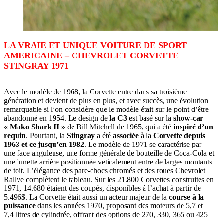
LA VRAIE ET UNIQUE VOITURE DE SPORT
AMERICAINE – CHEVROLET CORVETTE
STINGRAY 1971
Avec le modèle de 1968, la Corvette entre dans sa troisième
génération et devient de plus en plus, et avec succès, une évolution
remarquable si l’on considère que le modèle était sur le point d’être
abandonné en 1954. Le design de
la C3
est basé sur la
show-car
« Mako Shark II »
de Bill Mitchell de 1965, qui a été
inspiré d’un
requin
. Pourtant, la
Stingray
a été
associée
à la
Corvette depuis
1963 et ce jusqu’en 1982
. Le modèle de 1971 se caractérise par
une face anguleuse, une forme générale de bouteille de Coca-Cola et
une lunette arrière positionnée veticalement entre de larges montants
de toit. L’élégance des pare-chocs chromés et des roues Chevrolet
Rallye complètent le tableau. Sur les 21.800 Corvettes construites en
1971, 14.680 étaient des coupés, disponibles à l’achat à partir de
5.496$. La Corvette était aussi un acteur majeur de la
course à la
puissance
dans les années 1970, proposant des moteurs de 5,7 et
7,4 litres de cylindrée, offrant des options de 270, 330, 365 ou 425