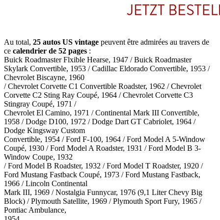
Au total,
25 autos US vintage
peuvent être admirées au travers de
ce
calendrier de 52 pages
:
Buick Roadmaster Flxible Hearse, 1947 / Buick Roadmaster
Skylark Convertible, 1953 / Cadillac Eldorado Convertible, 1953 /
Chevrolet Biscayne, 1960
/ Chevrolet Corvette C1 Convertible Roadster, 1962 / Chevrolet
Corvette C2 Sting Ray Coupé, 1964 / Chevrolet Corvette C3
Stingray Coupé, 1971 /
Chevrolet El Camino, 1971 / Continental Mark III Convertible,
1958 / Dodge D100, 1972 / Dodge Dart GT Cabriolet, 1964 /
Dodge Kingsway Custom
Convertible, 1954 / Ford F-100, 1964 / Ford Model A 5-Window
Coupé, 1930 / Ford Model A Roadster, 1931 / Ford Model B 3-
Window Coupe, 1932
/ Ford Model B Roadster, 1932 / Ford Model T Roadster, 1920 /
Ford Mustang Fastback Coupé, 1973 / Ford Mustang Fastback,
1966 / Lincoln Continental
Mark III, 1969 / Nostalgia Funnycar, 1976 (9,1 Liter Chevy Big
Block) / Plymouth Satellite, 1969 / Plymouth Sport Fury, 1965 /
Pontiac Ambulance,
1954