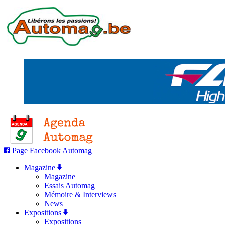
Page Facebook Automag
Magazine
Magazine
Essais Automag
Mémoire & Interviews
News
Expositions
Expositions