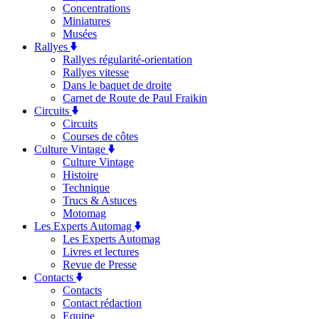
Concentrations
Miniatures
Musées
Rallyes
Rallyes régularité-orientation
Rallyes vitesse
Dans le baquet de droite
Carnet de Route de Paul Fraikin
Circuits
Circuits
Courses de côtes
Culture Vintage
Culture Vintage
Histoire
Technique
Trucs & Astuces
Motomag
Les Experts Automag
Les Experts Automag
Livres et lectures
Revue de Presse
Contacts
Contacts
Contact rédaction
Equipe