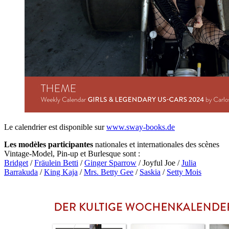
Le calendrier est disponible sur
www.sway-books.de
Les modèles participantes
nationales et internationales des scènes
Vintage-Model, Pin-up et Burlesque sont :
Bridget
/
Fräulein Betti
/
Ginger Sparrow
/ Joyful Joe /
Julia
Barrakuda
/
King Kaja
/
Mrs. Betty Gee
/
Saskia
/
Setty Mois