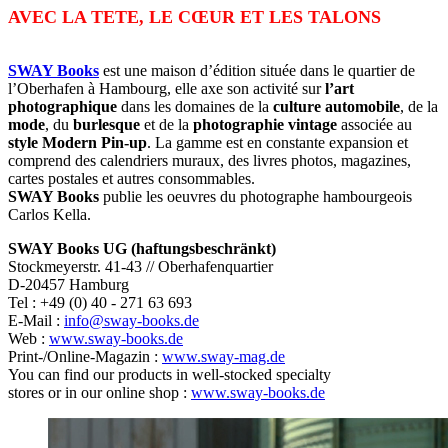
AVEC LA TETE, LE CŒUR ET LES TALONS
SWAY Books
est une maison d’édition située dans le quartier de
l’Oberhafen à Hambourg, elle axe son activité sur
l’art
photographique
dans les domaines de la
culture automobile
, de la
mode
, du
burlesque
et de la
photographie vintage
associée au
style Modern Pin-up
. La gamme est en constante expansion et
comprend des calendriers muraux, des livres photos, magazines,
cartes postales et autres consommables.
SWAY Books
publie les oeuvres du photographe hambourgeois
Carlos Kella.
SWAY Books UG (haftungsbeschränkt)
Stockmeyerstr. 41-43 // Oberhafenquartier
D-20457 Hamburg
Tel : +49 (0) 40 - 271 63 693
E-Mail :
info@sway-books.de
Web :
www.sway-books.de
Print-/Online-Magazin :
www.sway-mag.de
You can find our products in well-stocked specialty
stores or in our online shop :
www.sway-books.de