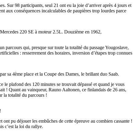
 Sur 98 participants, seul 21 ont eu la joie d’arriver après 4 jours et
ment aux conséquences incalculables de paupières trop lourdes parce
tte Mercedes 220 SE à moteur 2.5L. Douzième en 1962,
un parcours qui, presque sur toute la totalité du passage Yougoslave,
tificielles : resserrement des horaires, inversion d’étapes trop connues
par sa 4ème place et la Coupe des Dames, le brillant duo Saab.
ace le plafond des 120 minutes se trouvait dépassé et quand je vous
isait ! Quant au vainqueur, Rauno Aaltonen, ce finlandais de 26 ans,
la totalité du parcours !
!
et ont pu déjouer les embûches de cette épreuve au combien cassante !
 c’est la loi du rallye.