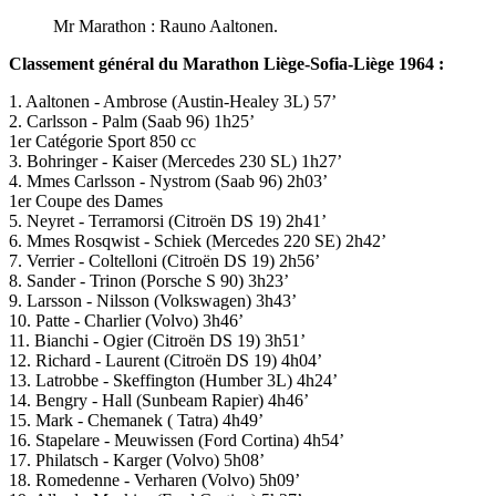
Mr Marathon : Rauno Aaltonen.
Classement général du Marathon Liège-Sofia-Liège 1964 :
1. Aaltonen - Ambrose (Austin-Healey 3L) 57’
2. Carlsson - Palm (Saab 96) 1h25’
1er Catégorie Sport 850 cc
3. Bohringer - Kaiser (Mercedes 230 SL) 1h27’
4. Mmes Carlsson - Nystrom (Saab 96) 2h03’
1er Coupe des Dames
5. Neyret - Terramorsi (Citroën DS 19) 2h41’
6. Mmes Rosqwist - Schiek (Mercedes 220 SE) 2h42’
7. Verrier - Coltelloni (Citroën DS 19) 2h56’
8. Sander - Trinon (Porsche S 90) 3h23’
9. Larsson - Nilsson (Volkswagen) 3h43’
10. Patte - Charlier (Volvo) 3h46’
11. Bianchi - Ogier (Citroën DS 19) 3h51’
12. Richard - Laurent (Citroën DS 19) 4h04’
13. Latrobbe - Skeffington (Humber 3L) 4h24’
14. Bengry - Hall (Sunbeam Rapier) 4h46’
15. Mark - Chemanek ( Tatra) 4h49’
16. Stapelare - Meuwissen (Ford Cortina) 4h54’
17. Philatsch - Karger (Volvo) 5h08’
18. Romedenne - Verharen (Volvo) 5h09’