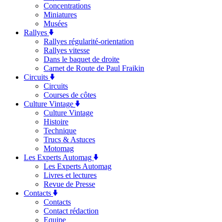
Concentrations
Miniatures
Musées
Rallyes
Rallyes régularité-orientation
Rallyes vitesse
Dans le baquet de droite
Carnet de Route de Paul Fraikin
Circuits
Circuits
Courses de côtes
Culture Vintage
Culture Vintage
Histoire
Technique
Trucs & Astuces
Motomag
Les Experts Automag
Les Experts Automag
Livres et lectures
Revue de Presse
Contacts
Contacts
Contact rédaction
Equipe