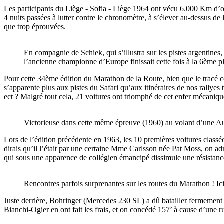
Les participants du Liège - Sofia - Liège 1964 ont vécu 6.000 Km d’orni
4 nuits passées à lutter contre le chronomètre, à s’élever au-dessus d
que trop éprouvées.
En compagnie de Schiek, qui s’illustra sur les pistes argenti
l’ancienne championne d’Europe finissait cette fois à la 6ème p
Pour cette 34ème édition du Marathon de la Route, bien que le tracé co
s’apparente plus aux pistes du Safari qu’aux itinéraires de nos rallyes
ect ? Malgré tout cela, 21 voitures ont triomphé de cet enfer mécaniqu
Victorieuse dans cette même épreuve (1960) au volant d’une Au
Lors de l’édition précédente en 1963, les 10 premières voitures classé
dirais qu’il l’était par une certaine Mme Carlsson née Pat Moss, on ad
qui sous une apparence de collégien émancipé dissimule une résistance
Rencontres parfois surprenantes sur les routes du Marathon ! Ici
Juste derrière, Bohringer (Mercedes 230 SL) a dû batailler fermement
Bianchi-Ogier en ont fait les frais, et on concédé 157’ à cause d’une ru