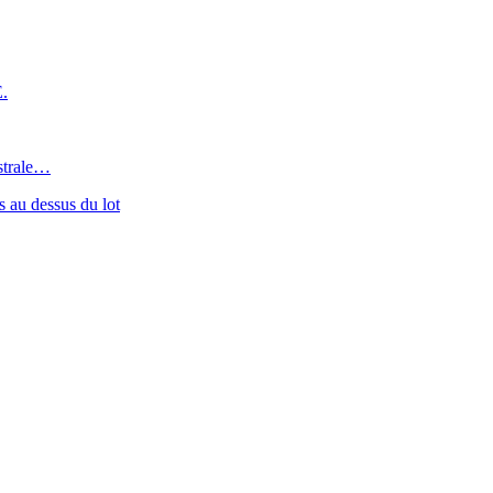
.
estrale…
 au dessus du lot