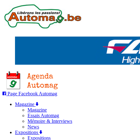
Page Facebook Automag
Magazine
Magazine
Essais Automag
Mémoire & Interviews
News
Expositions
Expositions