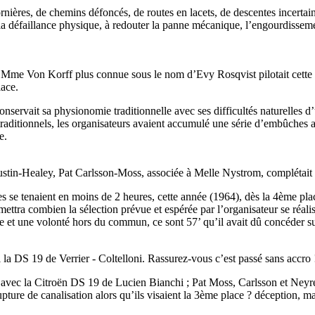
ères, de chemins défoncés, de routes en lacets, de descentes incertaines.
e la défaillance physique, à redouter la panne mécanique, l’engourdisse
nes, Mme Von Korff plus connue sous le nom d’Evy Rosqvist pilotait ce
lace.
nservait sa physionomie traditionnelle avec ses difficultés naturelles d’
 traditionnels, les organisateurs avaient accumulé une série d’embûches ar
e.
stin-Healey, Pat Carlsson-Moss, associée à Melle Nystrom, complétait 
es se tenaient en moins de 2 heures, cette année (1964), dès la 4ème pl
mettra combien la sélection prévue et espérée par l’organisateur se réal
 et une volonté hors du commun, ce sont 57’ qu’il avait dû concéder sur 
 la DS 19 de Verrier - Coltelloni. Rassurez-vous c’est passé sans accro 
 avec la Citroën DS 19 de Lucien Bianchi ; Pat Moss, Carlsson et Neyr
pture de canalisation alors qu’ils visaient la 3ème place ? déception, mais