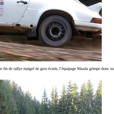
te fin de rallye malgré de gros écarts, l’équipage Mazda grimpe donc s