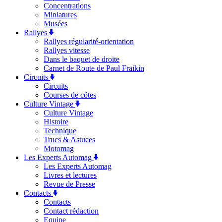
Concentrations
Miniatures
Musées
Rallyes
Rallyes régularité-orientation
Rallyes vitesse
Dans le baquet de droite
Carnet de Route de Paul Fraikin
Circuits
Circuits
Courses de côtes
Culture Vintage
Culture Vintage
Histoire
Technique
Trucs & Astuces
Motomag
Les Experts Automag
Les Experts Automag
Livres et lectures
Revue de Presse
Contacts
Contacts
Contact rédaction
Equipe