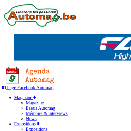
Page Facebook Automag
Magazine
Magazine
Essais Automag
Mémoire & Interviews
News
Expositions
Expositions