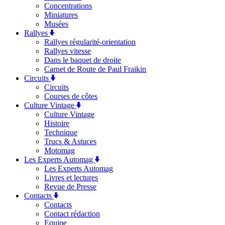
Concentrations
Miniatures
Musées
Rallyes
Rallyes régularité-orientation
Rallyes vitesse
Dans le baquet de droite
Carnet de Route de Paul Fraikin
Circuits
Circuits
Courses de côtes
Culture Vintage
Culture Vintage
Histoire
Technique
Trucs & Astuces
Motomag
Les Experts Automag
Les Experts Automag
Livres et lectures
Revue de Presse
Contacts
Contacts
Contact rédaction
Equipe