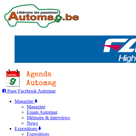
Page Facebook Automag
Magazine
Magazine
Essais Automag
Mémoire & Interviews
News
Expositions
Expositions