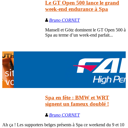
Le GT Open 500 lance le grand
week-end endurance à Spa
Bruno CORNET
Mansell et Götz dominent le GT Open 500 à
Spa au terme d’un week-end parfait...
Spa en fête : BMW et WRT
signent un fameux doublé !
Bruno CORNET
Ah ça ! Les supporters belges présents à Spa ce weekend du 9 et 10