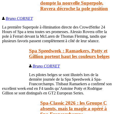
dompte la nouvelle Superpole,
Rovera décroche la pole position
Bruno CORNET
La première Superpole à élimination directe des CrowdStrike 24
Hours of Spa a tenu toutes ses promesses. Alessio Rovera offre la
pole à Ferrari devant la McLaren de Thomas Fleming, tandis que
plusieurs favoris passent complètement à côté de leur séance.
Spa Speedweek : Ramaekers, Potty et
Gillion portent haut les couleurs belges
Bruno CORNET
Les pilotes belges se sont illustrés lors de la
dernière journée de la Spa Speedweek à Spa-
Francorchamps. Thibaut Ramaekers a confirmé son
excellent week-end en F4 tandis qu’Antoine Potty et Rodrigue
Gillion se sont distingués en GT2 European Series.
Spa-Classic 2026 : les Groupe C
absents, mais la magie a opéré à