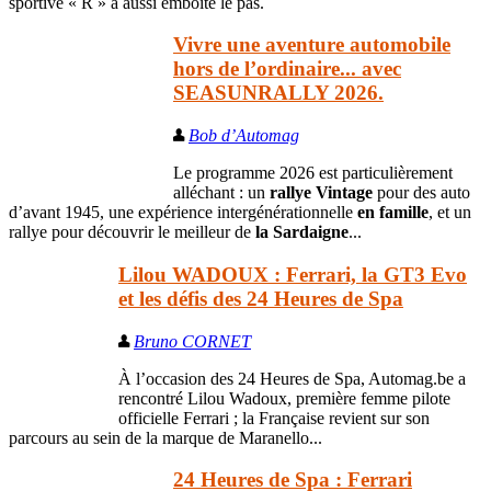
sportive « R » a aussi emboité le pas.
Vivre une aventure automobile
hors de l’ordinaire... avec
SEASUNRALLY 2026.
Bob d’Automag
Le programme 2026 est particulièrement
alléchant : un
rallye Vintage
pour des auto
d’avant 1945, une expérience intergénérationnelle
en famille
, et un
rallye pour découvrir le meilleur de
la Sardaigne
...
Lilou WADOUX : Ferrari, la GT3 Evo
et les défis des 24 Heures de Spa
Bruno CORNET
À l’occasion des 24 Heures de Spa, Automag.be a
rencontré Lilou Wadoux, première femme pilote
officielle Ferrari ; la Française revient sur son
parcours au sein de la marque de Maranello...
24 Heures de Spa : Ferrari