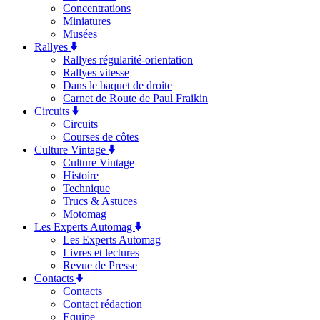
Concentrations
Miniatures
Musées
Rallyes
Rallyes régularité-orientation
Rallyes vitesse
Dans le baquet de droite
Carnet de Route de Paul Fraikin
Circuits
Circuits
Courses de côtes
Culture Vintage
Culture Vintage
Histoire
Technique
Trucs & Astuces
Motomag
Les Experts Automag
Les Experts Automag
Livres et lectures
Revue de Presse
Contacts
Contacts
Contact rédaction
Equipe