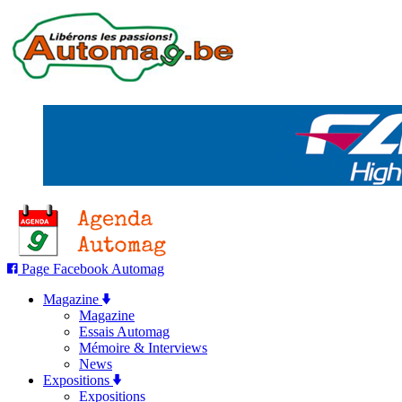
Page Facebook Automag
Magazine
Magazine
Essais Automag
Mémoire & Interviews
News
Expositions
Expositions