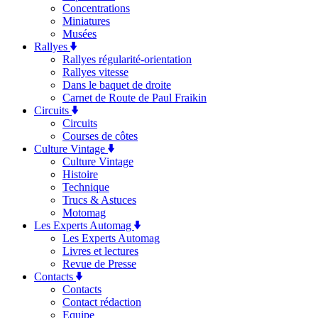
Concentrations
Miniatures
Musées
Rallyes
Rallyes régularité-orientation
Rallyes vitesse
Dans le baquet de droite
Carnet de Route de Paul Fraikin
Circuits
Circuits
Courses de côtes
Culture Vintage
Culture Vintage
Histoire
Technique
Trucs & Astuces
Motomag
Les Experts Automag
Les Experts Automag
Livres et lectures
Revue de Presse
Contacts
Contacts
Contact rédaction
Equipe