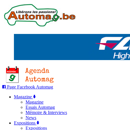
Page Facebook Automag
Magazine
Magazine
Essais Automag
Mémoire & Interviews
News
Expositions
Expositions