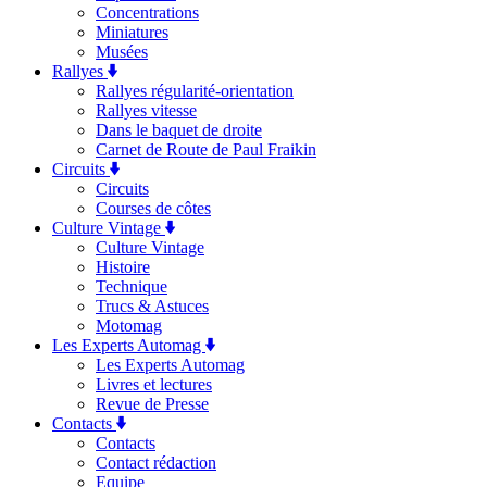
Concentrations
Miniatures
Musées
Rallyes
Rallyes régularité-orientation
Rallyes vitesse
Dans le baquet de droite
Carnet de Route de Paul Fraikin
Circuits
Circuits
Courses de côtes
Culture Vintage
Culture Vintage
Histoire
Technique
Trucs & Astuces
Motomag
Les Experts Automag
Les Experts Automag
Livres et lectures
Revue de Presse
Contacts
Contacts
Contact rédaction
Equipe