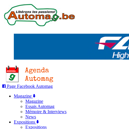
Page Facebook Automag
Magazine
Magazine
Essais Automag
Mémoire & Interviews
News
Expositions
Expositions