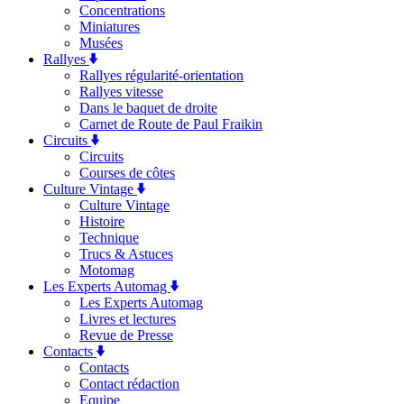
Concentrations
Miniatures
Musées
Rallyes
Rallyes régularité-orientation
Rallyes vitesse
Dans le baquet de droite
Carnet de Route de Paul Fraikin
Circuits
Circuits
Courses de côtes
Culture Vintage
Culture Vintage
Histoire
Technique
Trucs & Astuces
Motomag
Les Experts Automag
Les Experts Automag
Livres et lectures
Revue de Presse
Contacts
Contacts
Contact rédaction
Equipe