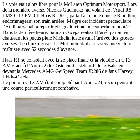
La voie était alors libre pour la McLaren Optimum Motorsport. Lors
de la première averse, Nicolas Guelinckx, au volant de l’Audi R8
LMS GT3 EVO II Haas RT #21, partait à la faute dans le Raidillon,
endommageant son train arrière. Malgré cet incident spectaculaire,
l’Audi parvenait à repartir et signait même une superbe remontée.
Dans la dernière heure, Salman Owega réalisait l’arrêt parfait en
chaussant les pneus pluie Michelin juste avant l’arrivée des grosses
averses. Le choix décisif. La McLaren filait alors vers une victoire
maîtrisée avec 52 secondes d’avance.
Haas RT se consolait avec la 2e place finale et la victoire en GT3
AM grâce à l’Audi #2 de Castelein-Castelein-Palette-Balcaen,
devant la Mercedes-AMG GetSpeed Team JR286 de Jans-Harvey-
Liddy-Osieka.
Le podium GT3 AM était complété par l’Audi #21, récompensant
une course particulièrement combative.