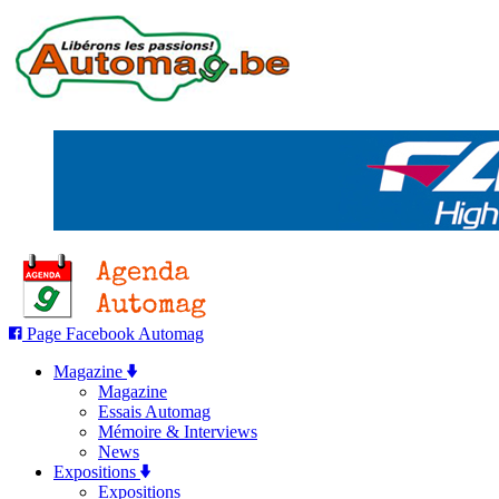
Page Facebook Automag
Magazine
Magazine
Essais Automag
Mémoire & Interviews
News
Expositions
Expositions