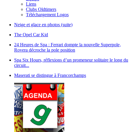
Liens
Clubs Oldtimers
Téléchargement Logos
Neige et glace en photos (suite)
The Opel Car Kid
24 Heures de Spa : Ferrari dompte la nouvelle Superpole,
Rovera décroche la pole position
Spa Six Hours, réflexions d’un promeneur solitaire le long du
circuit...
Maserati se distingue à Francorchamps