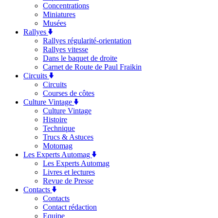
Concentrations
Miniatures
Musées
Rallyes
Rallyes régularité-orientation
Rallyes vitesse
Dans le baquet de droite
Carnet de Route de Paul Fraikin
Circuits
Circuits
Courses de côtes
Culture Vintage
Culture Vintage
Histoire
Technique
Trucs & Astuces
Motomag
Les Experts Automag
Les Experts Automag
Livres et lectures
Revue de Presse
Contacts
Contacts
Contact rédaction
Equipe