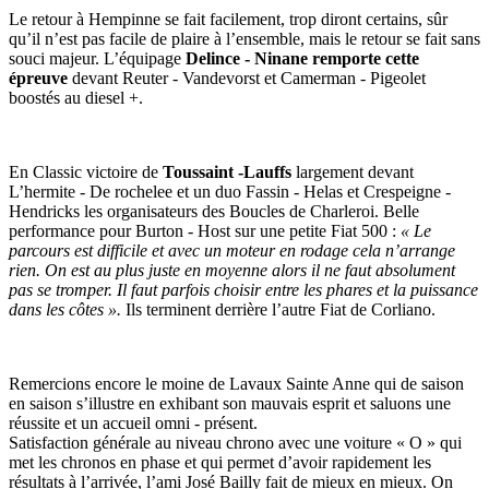
Le retour à Hempinne se fait facilement, trop diront certains, sûr
qu’il n’est pas facile de plaire à l’ensemble, mais le retour se fait sans
souci majeur. L’équipage
Delince - Ninane remporte cette
épreuve
devant Reuter - Vandevorst et Camerman - Pigeolet
boostés au diesel +.
En Classic victoire de
Toussaint -Lauffs
largement devant
L’hermite - De rochelee et un duo Fassin - Helas et Crespeigne -
Hendricks les organisateurs des Boucles de Charleroi. Belle
performance pour Burton - Host sur une petite Fiat 500 :
« Le
parcours est difficile et avec un moteur en rodage cela n’arrange
rien. On est au plus juste en moyenne alors il ne faut absolument
pas se tromper. Il faut parfois choisir entre les phares et la puissance
dans les côtes ».
Ils terminent derrière l’autre Fiat de Corliano.
Remercions encore le moine de Lavaux Sainte Anne qui de saison
en saison s’illustre en exhibant son mauvais esprit et saluons une
réussite et un accueil omni - présent.
Satisfaction générale au niveau chrono avec une voiture « O » qui
met les chronos en phase et qui permet d’avoir rapidement les
résultats à l’arrivée, l’ami José Bailly fait de mieux en mieux. On