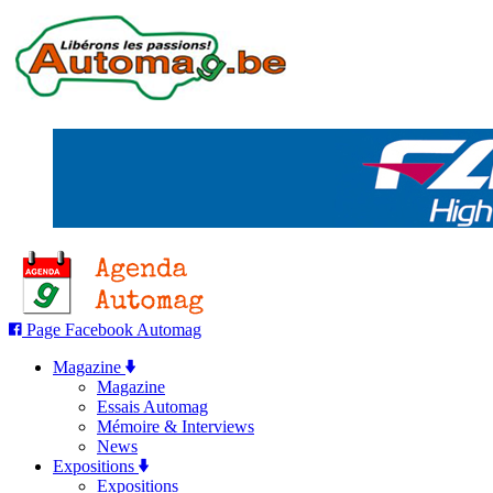
Page Facebook Automag
Magazine
Magazine
Essais Automag
Mémoire & Interviews
News
Expositions
Expositions