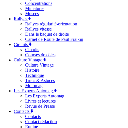
Concentrations
Miniatures
Musées
Rallyes
Rallyes régularité-orientation
Rallyes vitesse
Dans le baquet de droite
Carnet de Route de Paul Fraikin
Circuits
Circuits
Courses de côtes
Culture Vintage
Culture Vintage
Histoire
Technique
Trucs & Astuces
Motomag
Les Experts Automag
Les Experts Automag
Livres et lectures
Revue de Presse
Contacts
Contacts
Contact rédaction
Equipe