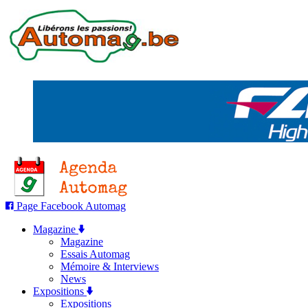
Page Facebook Automag
Magazine
Magazine
Essais Automag
Mémoire & Interviews
News
Expositions
Expositions