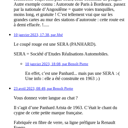
Autre exemple connu : Autoroute de Paris à Bordeaux. passez
par la nationale d’Angoulême = quatre voies tranquilles,
moins long, et gratuite ! C’est tellement vrai que sur les
grandes cartes au mur des stations d’autoroute : cette route est
à demi effacée. !.....
10 janvier 2023, 17:38
,
par
Jibé
Le coupé rouge est une SERA (PANHARD).
SERA = Société d’Etudes Réalisations Automobiles.
10 janvier 2023, 18:08
,
par
Benoît Piette
En effet, c’est une Panhard... mais pas une SERA :-(
Une info : elle a été construite en 1963 ;-)
23 avril 2023, 08:49
,
par
Benoît Piette
Vous donnez votre langue au chat ?
Il s’agit d’une Panhard Arista de 1963. C’était le chant du
cygne de cette petite marque française.
Fabriquée en fibre de verre, sa ligne préfigure la Renault
Fuego...