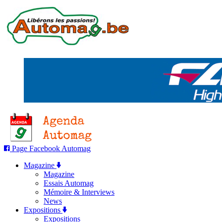
Page Facebook Automag
Magazine
Magazine
Essais Automag
Mémoire & Interviews
News
Expositions
Expositions