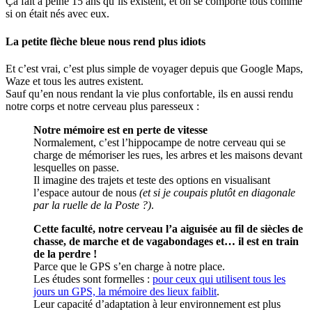
Ça fait à peine 15 ans qu’ils existent, et on se comporte tous comme
si on était nés avec eux.
La petite flèche bleue nous rend plus idiots
Et c’est vrai, c’est plus simple de voyager depuis que Google Maps,
Waze et tous les autres existent.
Sauf qu’en nous rendant la vie plus confortable, ils en aussi rendu
notre corps et notre cerveau plus paresseux :
Notre mémoire est en perte de vitesse
Normalement, c’est l’hippocampe de notre cerveau qui se
charge de mémoriser les rues, les arbres et les maisons devant
lesquelles on passe.
Il imagine des trajets et teste des options en visualisant
l’espace autour de nous
(et si je coupais plutôt en diagonale
par la ruelle de la Poste ?)
.
Cette faculté, notre cerveau l’a aiguisée au fil de siècles de
chasse, de marche et de vagabondages et… il est en train
de la perdre !
Parce que le GPS s’en charge à notre place.
Les études sont formelles :
pour ceux qui utilisent tous les
jours un GPS, la mémoire des lieux faiblit
.
Leur capacité d’adaptation à leur environnement est plus