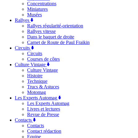
Concentrations
Miniatures
Musées
Rallyes
Rallyes régularité-orientation
Rallyes vitesse
Dans le baquet de droite
Carnet de Route de Paul Fraikin
Circuits
Circuits
Courses de côtes
Culture Vintage
Culture Vintage
Histoire
Technique
Trucs & Astuces
Motomag
Les Experts Automag
Les Experts Automag
Livres et lectures
Revue de Presse
Contacts
Contacts
Contact rédaction
Equipe