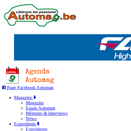
Page Facebook Automag
Magazine
Magazine
Essais Automag
Mémoire & Interviews
News
Expositions
Expositions