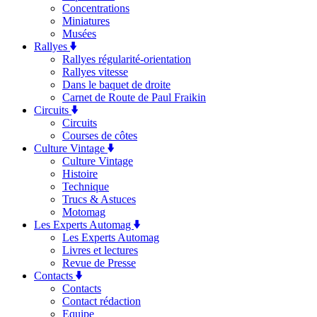
Concentrations
Miniatures
Musées
Rallyes
Rallyes régularité-orientation
Rallyes vitesse
Dans le baquet de droite
Carnet de Route de Paul Fraikin
Circuits
Circuits
Courses de côtes
Culture Vintage
Culture Vintage
Histoire
Technique
Trucs & Astuces
Motomag
Les Experts Automag
Les Experts Automag
Livres et lectures
Revue de Presse
Contacts
Contacts
Contact rédaction
Equipe