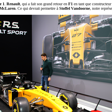
e 1
.
Renault
, qui a fait son grand retour en
F1
en tant que constructeu
McLaren
. Ce qui devrait permettre à
Stoffel Vandoorne
, notre représe