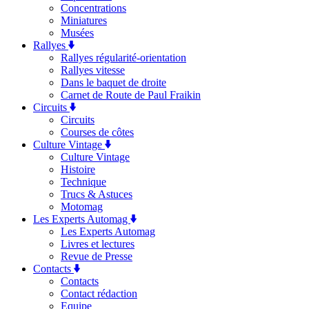
Concentrations
Miniatures
Musées
Rallyes
Rallyes régularité-orientation
Rallyes vitesse
Dans le baquet de droite
Carnet de Route de Paul Fraikin
Circuits
Circuits
Courses de côtes
Culture Vintage
Culture Vintage
Histoire
Technique
Trucs & Astuces
Motomag
Les Experts Automag
Les Experts Automag
Livres et lectures
Revue de Presse
Contacts
Contacts
Contact rédaction
Equipe