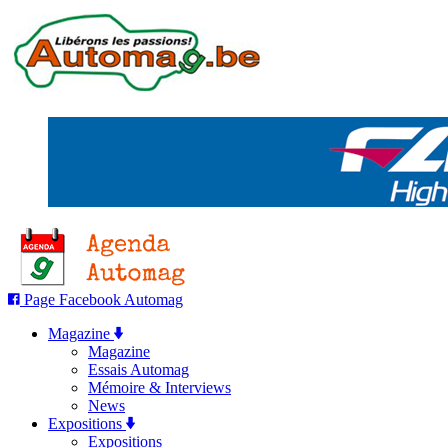
Page Facebook Automag
Magazine
Magazine
Essais Automag
Mémoire & Interviews
News
Expositions
Expositions