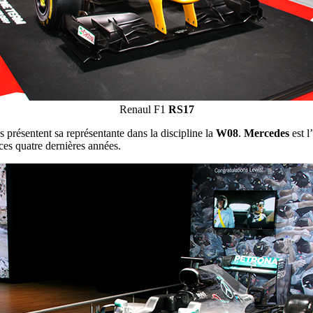
Renaul F1
RS17
 présentent sa représentante dans la discipline la
W08
.
Mercedes
est l
ces quatre dernières années.