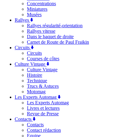
Concentrations
Miniatures
Musées
Rallyes
Rallyes régularité-orientation
Rallyes vitesse
Dans le baquet de droite
Carnet de Route de Paul Fraikin
Circuits
Circuits
Courses de côtes
Culture Vintage
Culture Vintage
Histoire
Technique
Trucs & Astuces
Motomag
Les Experts Automag
Les Experts Automag
Livres et lectures
Revue de Presse
Contacts
Contacts
Contact rédaction
Equipe