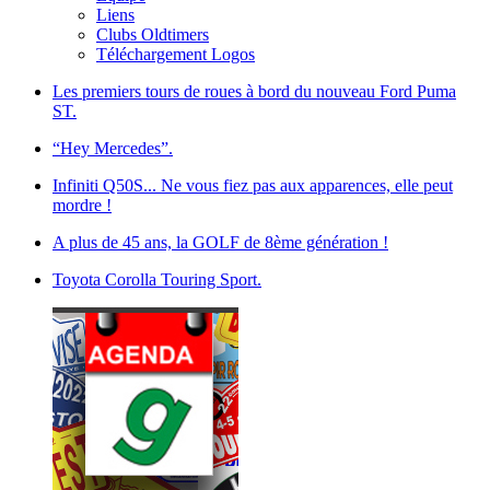
Liens
Clubs Oldtimers
Téléchargement Logos
Les premiers tours de roues à bord du nouveau Ford Puma
ST.
“Hey Mercedes”.
Infiniti Q50S... Ne vous fiez pas aux apparences, elle peut
mordre !
A plus de 45 ans, la GOLF de 8ème génération !
Toyota Corolla Touring Sport.