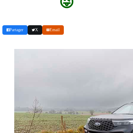
😜
Partager
X
Email