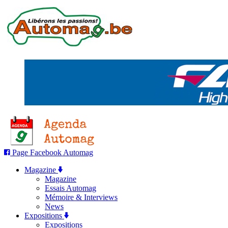
Page Facebook Automag
Magazine
Magazine
Essais Automag
Mémoire & Interviews
News
Expositions
Expositions