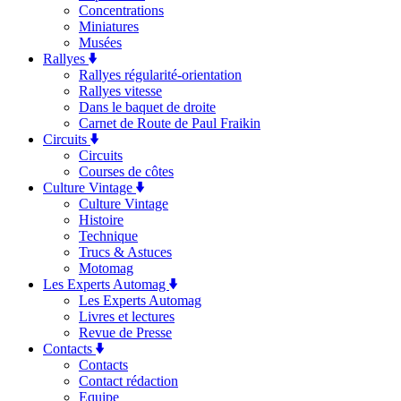
Concentrations
Miniatures
Musées
Rallyes
Rallyes régularité-orientation
Rallyes vitesse
Dans le baquet de droite
Carnet de Route de Paul Fraikin
Circuits
Circuits
Courses de côtes
Culture Vintage
Culture Vintage
Histoire
Technique
Trucs & Astuces
Motomag
Les Experts Automag
Les Experts Automag
Livres et lectures
Revue de Presse
Contacts
Contacts
Contact rédaction
Equipe