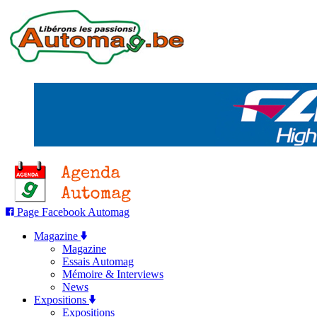
Page Facebook Automag
Magazine
Magazine
Essais Automag
Mémoire & Interviews
News
Expositions
Expositions