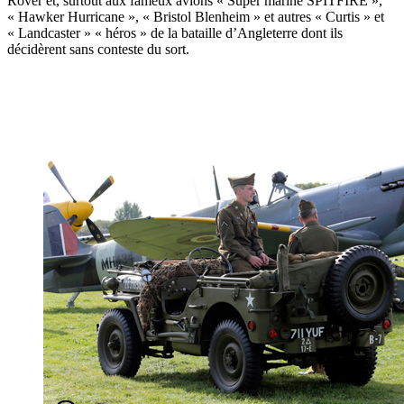
Rover et, surtout aux fameux avions « Super marine SPITFIRE »,
« Hawker Hurricane », « Bristol Blenheim » et autres « Curtis » et
« Landcaster » « héros » de la bataille d’Angleterre dont ils
décidèrent sans conteste du sort.