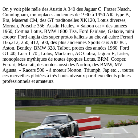
On y voit pèle mêle des Austin A 340 des Jaguar C, Frazer Nasch,
Cunningham, monoplaces anciennes de 1930 à 1950 Alfa type B,
Era, Maserati CM, des GT traditonelles XK120, Lotus diverses,
Morgan, Porsche 356, Austin Healey, « Saloon car » des années
1960, Cortina Lotus, BMW 1800 Tisa, Ford Fairlane, Galaxie, mini
cooper, Ford anglia des super protos italiens au cheval cabré Ferrari
166,212, 250, 412, 500, des plus anciennes Sports cars Alfa 8C,
Aston, Bentley, BMW 328, Talbot, protos des années 1960, Ford
GT 40, Lola T 70 , Lotus, Maclaren, AC Cobra, Jaguar E, Lister,
monoplaces mythiques de toutes époques Lotus, BRM, Cooper,
Ferrari, Maserati, des motos aussi des Norton, des BMW, MV
Agusta, « Racers 500 » à moteur Norton, Triumph, Jap etc… toutes
ces merveilles pilotées à très hauts niveaux par d’excellents pilotes
professionnels et amateurs.