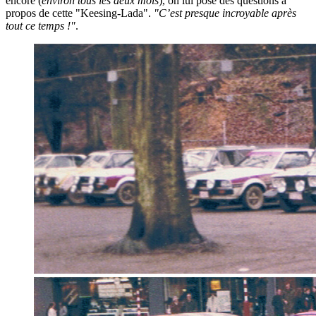
encore (
environ tous les deux mois
), on lui pose des questions à
propos de cette "Keesing-Lada".
"C’est presque incroyable après
tout ce temps !"
.