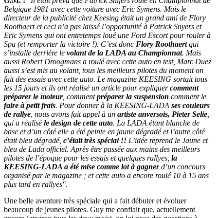
G.M. :
"Il était prévu que Patrick Snijers roule en Championnat de
Belgique 1981 avec cette voiture avec Eric Symens. Mais le
directeur de la publicité chez Keesing était un grand ami de Flory
Roothaert et ceci n’a pas laissé l’opportunité à Patrick Snyers et
Eric Symens qui ont entretemps loué une Ford Escort pour rouler à
Spa (
et remporter la victoire !
). C’est donc
Flory Roothaert
qui
s’installe derrière le
volant de la LADA au Championnat
. Mais
aussi Robert Droogmans a roulé avec cette auto en test, Marc Duez
aussi s’est mis au volant, tous les meilleurs pilotes du moment on
fait des essais avec cette auto. Le magazine KEESING sortait tous
les 15 jours et ils ont réalisé un article pour expliquer
comment
préparer le moteur
, comment
préparer la suspension
comment le
faire à petit frais
. Pour donner à la KEESING-LADA
ses couleurs
de rallye
, nous avons fait appel à un
artiste anversois, Pieter Selie
,
qui a réalisé
le design de cette auto
. La LADA étant blanche de
base et d’un côté elle a été peinte en jaune dégradé et l’autre côté
était bleu dégradé,
c’était très spécial !!
L’idée reprend le Jaune et
bleu de Lada officiel. Après être passée aux mains des meilleurs
pilotes de l’époque pour les essais et quelques rallyes,
la
KEESING-LADA a été mise comme lot à gagner
d’un concours
organisé par le magazine ; et cette auto a encore roulé 10 à 15 ans
plus tard en rallyes"
.
Une belle aventure très spéciale qui a fait débuter et évoluer
beaucoup de jeunes pilotes. Guy me confiait que, actuellement