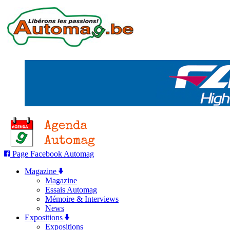
Page Facebook Automag
Magazine
Magazine
Essais Automag
Mémoire & Interviews
News
Expositions
Expositions