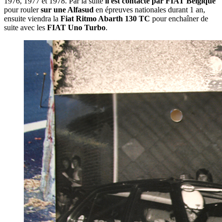
1976, 1977 et 1978. Par la suite
il est contacté par FIAT Belgique
pour rouler
sur une Alfasud
en épreuves nationales durant 1 an,
ensuite viendra la
Fiat Ritmo Abarth 130 TC
pour enchaîner de
suite avec les
FIAT Uno Turbo
.