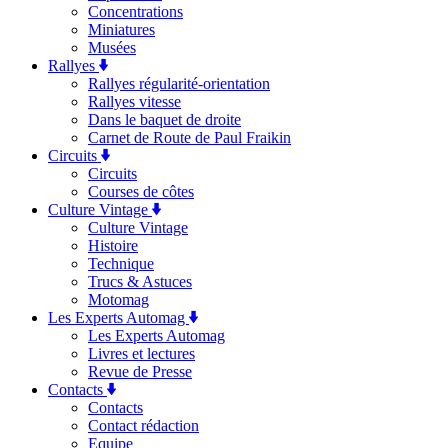
Concentrations
Miniatures
Musées
Rallyes
Rallyes régularité-orientation
Rallyes vitesse
Dans le baquet de droite
Carnet de Route de Paul Fraikin
Circuits
Circuits
Courses de côtes
Culture Vintage
Culture Vintage
Histoire
Technique
Trucs & Astuces
Motomag
Les Experts Automag
Les Experts Automag
Livres et lectures
Revue de Presse
Contacts
Contacts
Contact rédaction
Equipe