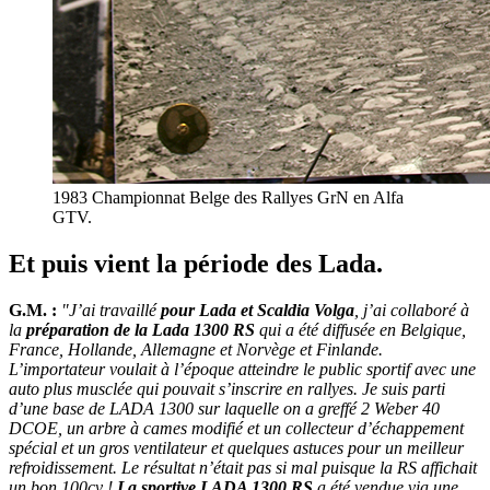
1983 Championnat Belge des Rallyes GrN en Alfa
GTV.
Et puis vient la période des Lada.
G.M. :
"J’ai travaillé
pour Lada et Scaldia Volga
, j’ai collaboré à
la
préparation de la Lada 1300 RS
qui a été diffusée en Belgique,
France, Hollande, Allemagne et Norvège et Finlande.
L’importateur voulait à l’époque atteindre le public sportif avec une
auto plus musclée qui pouvait s’inscrire en rallyes. Je suis parti
d’une base de LADA 1300 sur laquelle on a greffé 2 Weber 40
DCOE, un arbre à cames modifié et un collecteur d’échappement
spécial et un gros ventilateur et quelques astuces pour un meilleur
refroidissement. Le résultat n’était pas si mal puisque la RS affichait
un bon 100cv !
La sportive LADA 1300 RS
a été vendue via une