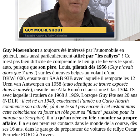
Guy Moerenhout
a toujours été intéressé par l’automobile en
général, mais aussi particulièrement
attiré par "les rallyes" !
Ce
n’est pas bien difficile de comprendre le lien qui le lie vers le sport-
auto, puisque que
son père
, Louis,
pilotait dès 1956
(
Guy n’avait
alors que 7 ans !
) sur les épreuves belges au volant d’une
DKW1000, ensuite sur SAAB 93B avec laquelle il remporte les 12
Uren van Antwerpen en 1958 (
auto identique se trouve exposée
dans le musée
), ensuite une Alfa Roméo et aussi une Glas 1304 TS
avec laquelle il roulera de 1968 à 1969. Lorsque Guy fête ses 20 ans
(NDLR :
il est né en 1949, exactement l’année où Carlo Abarth
commence son activité, çà il ne le sait pas encore à cet instant mais
cette coïncidence va jouer un rôle pour sa "future" passion pour la
marque au Scorpion
), il n’a
qu’un rêve en tête : monter sa propre
affaire
. Il a eu ses premiers contacts dans le monde de la course, dès
ses 16 ans, dans le garage du préparateur de voitures de rallye Oscar
Permeke FORD à Anvers.