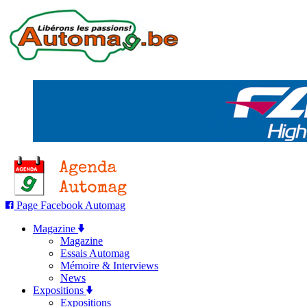
Page Facebook Automag
Magazine
Magazine
Essais Automag
Mémoire & Interviews
News
Expositions
Expositions