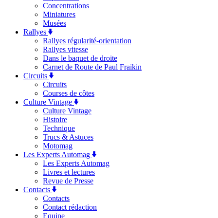
Concentrations
Miniatures
Musées
Rallyes
Rallyes régularité-orientation
Rallyes vitesse
Dans le baquet de droite
Carnet de Route de Paul Fraikin
Circuits
Circuits
Courses de côtes
Culture Vintage
Culture Vintage
Histoire
Technique
Trucs & Astuces
Motomag
Les Experts Automag
Les Experts Automag
Livres et lectures
Revue de Presse
Contacts
Contacts
Contact rédaction
Equipe