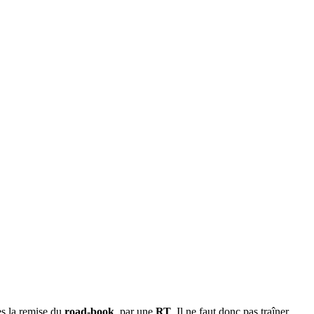
ès la remise du
road-book
, par une
RT
. Il ne faut donc pas traîner