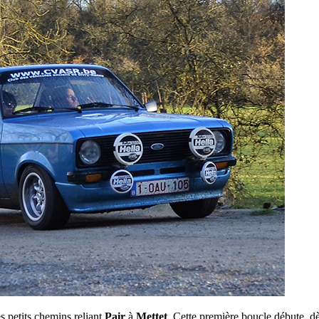
s petits chemins reliant
Pair
à
Mettet
. Cette première boucle débute, d