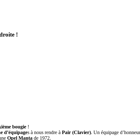
droite !
ixième bougie
!
ne d’équipage
s à nous rendre à
Pair (Clavier)
. Un équipage d’honneur 
 une
Opel Manta
de 1972.