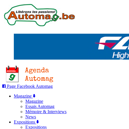
Page Facebook Automag
Magazine
Magazine
Essais Automag
Mémoire & Interviews
News
Expositions
Expositions