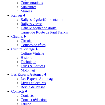
Concentrations
Miniatures
Musées
Rallyes
Rallyes régularité-orientation
Rallyes vitesse
Dans le baquet de droite
Carnet de Route de Paul Fraikin
Circuits
Circuits
Courses de côtes
Culture Vintage
Culture Vintage
Histoire
Technique
Trucs & Astuces
Motomag
Les Experts Automag
Les Experts Automag
Livres et lectures
Revue de Presse
Contacts
Contacts
Contact rédaction
Equipe