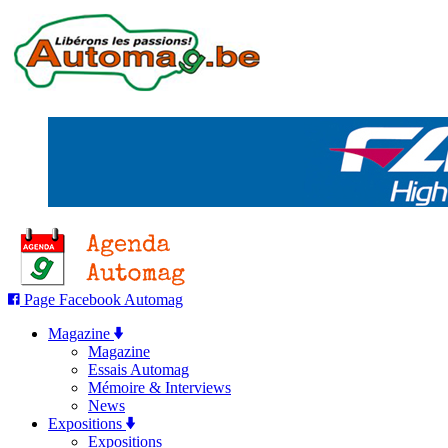
Page Facebook Automag
Magazine
Magazine
Essais Automag
Mémoire & Interviews
News
Expositions
Expositions