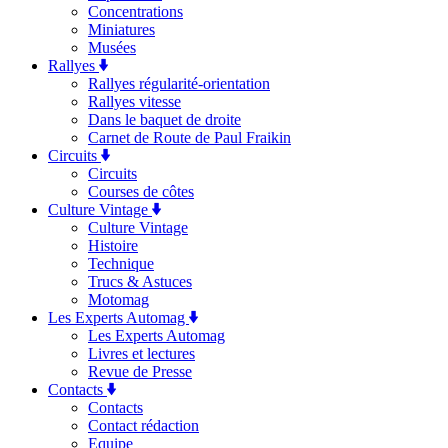
Concentrations
Miniatures
Musées
Rallyes
Rallyes régularité-orientation
Rallyes vitesse
Dans le baquet de droite
Carnet de Route de Paul Fraikin
Circuits
Circuits
Courses de côtes
Culture Vintage
Culture Vintage
Histoire
Technique
Trucs & Astuces
Motomag
Les Experts Automag
Les Experts Automag
Livres et lectures
Revue de Presse
Contacts
Contacts
Contact rédaction
Equipe