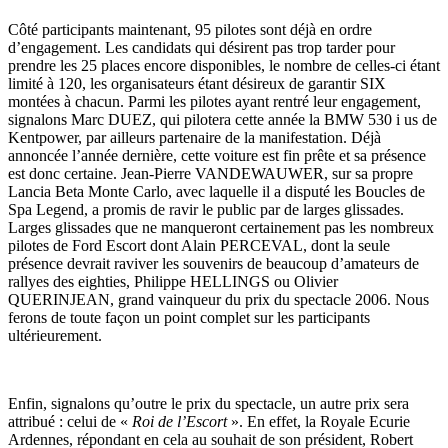
Côté participants maintenant, 95 pilotes sont déjà en ordre
d’engagement. Les candidats qui désirent pas trop tarder pour
prendre les 25 places encore disponibles, le nombre de celles-ci étant
limité à 120, les organisateurs étant désireux de garantir SIX
montées à chacun. Parmi les pilotes ayant rentré leur engagement,
signalons Marc DUEZ, qui pilotera cette année la BMW 530 i us de
Kentpower, par ailleurs partenaire de la manifestation. Déjà
annoncée l’année dernière, cette voiture est fin prête et sa présence
est donc certaine. Jean-Pierre VANDEWAUWER, sur sa propre
Lancia Beta Monte Carlo, avec laquelle il a disputé les Boucles de
Spa Legend, a promis de ravir le public par de larges glissades.
Larges glissades que ne manqueront certainement pas les nombreux
pilotes de Ford Escort dont Alain PERCEVAL, dont la seule
présence devrait raviver les souvenirs de beaucoup d’amateurs de
rallyes des eighties, Philippe HELLINGS ou Olivier
QUERINJEAN, grand vainqueur du prix du spectacle 2006. Nous
ferons de toute façon un point complet sur les participants
ultérieurement.
Enfin, signalons qu’outre le prix du spectacle, un autre prix sera
attribué : celui de «
Roi de l’Escort
». En effet, la Royale Ecurie
Ardennes, répondant en cela au souhait de son président, Robert