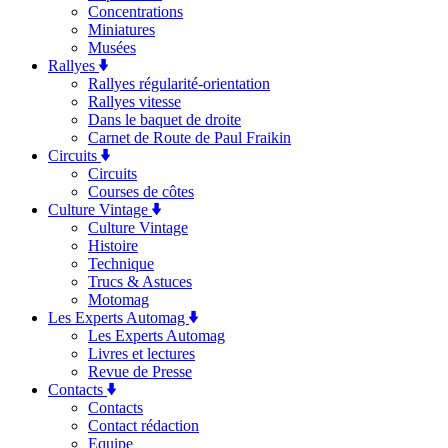
Concentrations
Miniatures
Musées
Rallyes
Rallyes régularité-orientation
Rallyes vitesse
Dans le baquet de droite
Carnet de Route de Paul Fraikin
Circuits
Circuits
Courses de côtes
Culture Vintage
Culture Vintage
Histoire
Technique
Trucs & Astuces
Motomag
Les Experts Automag
Les Experts Automag
Livres et lectures
Revue de Presse
Contacts
Contacts
Contact rédaction
Equipe