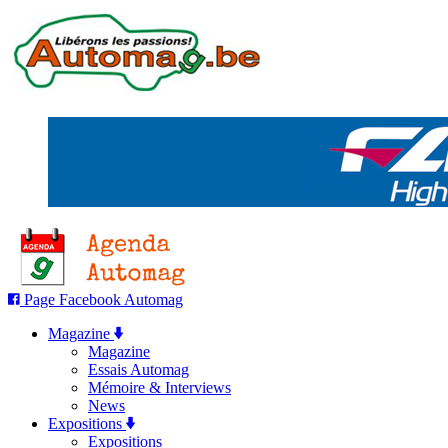
Page Facebook Automag
Magazine
Magazine
Essais Automag
Mémoire & Interviews
News
Expositions
Expositions