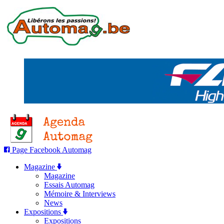
Page Facebook Automag
Magazine
Magazine
Essais Automag
Mémoire & Interviews
News
Expositions
Expositions