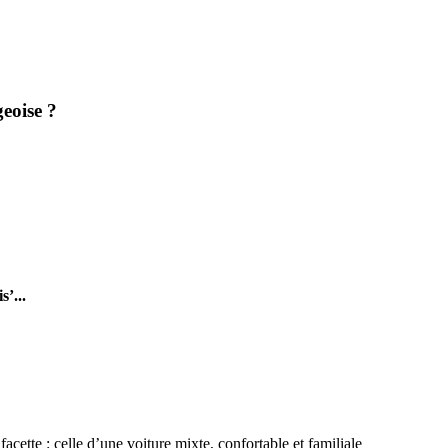
eoise ?
’...
acette : celle d’une voiture mixte, confortable et familiale