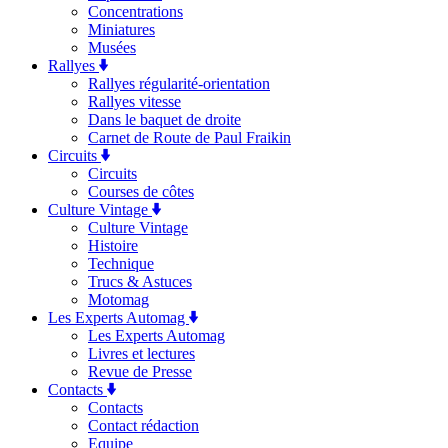
Concentrations
Miniatures
Musées
Rallyes
Rallyes régularité-orientation
Rallyes vitesse
Dans le baquet de droite
Carnet de Route de Paul Fraikin
Circuits
Circuits
Courses de côtes
Culture Vintage
Culture Vintage
Histoire
Technique
Trucs & Astuces
Motomag
Les Experts Automag
Les Experts Automag
Livres et lectures
Revue de Presse
Contacts
Contacts
Contact rédaction
Equipe