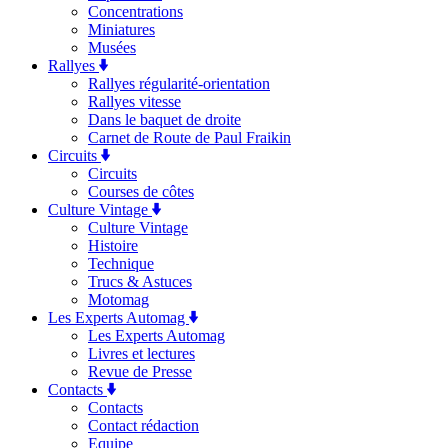
Concentrations
Miniatures
Musées
Rallyes
Rallyes régularité-orientation
Rallyes vitesse
Dans le baquet de droite
Carnet de Route de Paul Fraikin
Circuits
Circuits
Courses de côtes
Culture Vintage
Culture Vintage
Histoire
Technique
Trucs & Astuces
Motomag
Les Experts Automag
Les Experts Automag
Livres et lectures
Revue de Presse
Contacts
Contacts
Contact rédaction
Equipe