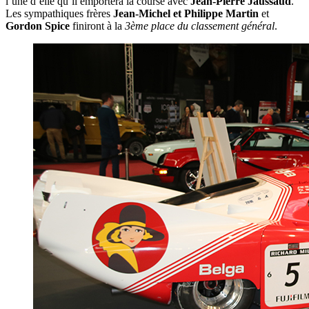
l’une d’elle qu’il emportera la course avec
Jean-Pierre Jaussaud
.
Les sympathiques frères
Jean-Michel et Philippe Martin
et
Gordon Spice
finiront à la
3ème place du classement général
.