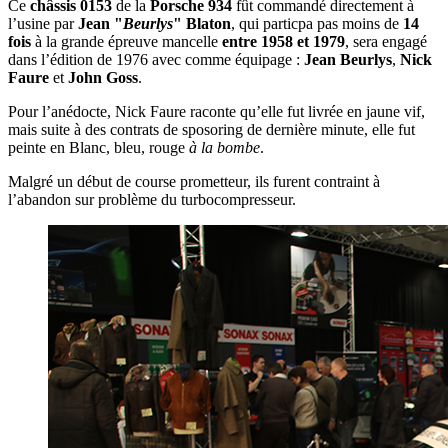
Ce
châssis 0153
de la
Porsche 934
fût commandé directement à
l’usine par
Jean "
Beurlys
" Blaton
, qui particpa pas moins de
14
fois
à la grande épreuve mancelle
entre 1958 et 1979
, sera engagé
dans l’édition de 1976 avec comme équipage :
Jean Beurlys
,
Nick
Faure
et
John Goss
.
Pour l’anédocte, Nick Faure raconte qu’elle fut livrée en jaune vif,
mais suite à des contrats de sposoring de dernière minute, elle fut
peinte en Blanc, bleu, rouge
à la bombe
.
Malgré un début de course prometteur, ils furent contraint à
l’abandon sur problème du turbocompresseur.