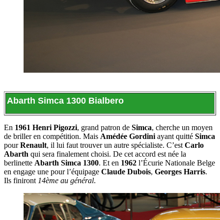
Abarth Simca 1300 Bialbero
En
1961
Henri Pigozzi
, grand patron de
Simca
, cherche un moyen
de briller en compétition. Mais
Amédée Gordini
ayant quitté
Simca
pour
Renault
, il lui faut trouver un autre spécialiste. C’est
Carlo
Abarth
qui sera finalement choisi. De cet accord est née la
berlinette
Abarth Simca 1300
. Et en
1962
l’Écurie Nationale Belge
en engage une pour l’équipage
Claude Dubois
,
Georges Harris
.
Ils finiront
14ème au général
.