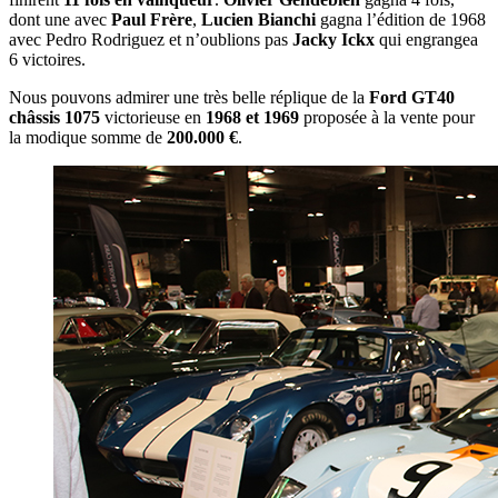
dont une avec
Paul Frère
,
Lucien Bianchi
gagna l’édition de 1968
avec Pedro Rodriguez et n’oublions pas
Jacky Ickx
qui engrangea
6 victoires.
Nous pouvons admirer une très belle réplique de la
Ford GT40
châssis 1075
victorieuse en
1968 et 1969
proposée à la vente pour
la modique somme de
200.000 €
.