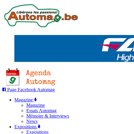
Page Facebook Automag
Magazine
Magazine
Essais Automag
Mémoire & Interviews
News
Expositions
Expositions