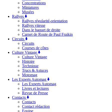
Concentrations
Miniatures
Musées
Rallyes
Rallyes régularité-orientation
Rallyes vitesse
Dans le baquet de droite
Carnet de Route de Paul Fraikin
Circuits
Circuits
Courses de côtes
Culture Vintage
Culture Vintage
Histoire
Technique
Trucs & Astuces
Motomag
Les Experts Automag
Les Experts Automag
Livres et lectures
Revue de Presse
Contacts
Contacts
Contact rédaction
Equipe