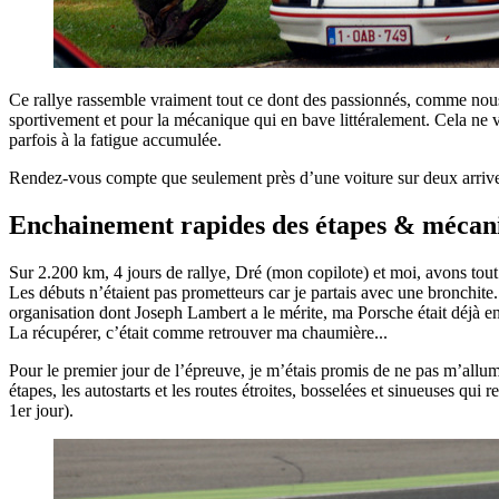
Ce rallye rassemble vraiment tout ce dont des passionnés, comme nous,
sportivement et pour la mécanique qui en bave littéralement. Cela ne vie
parfois à la fatigue accumulée.
Rendez-vous compte que seulement près d’une voiture sur deux arrive a
Enchainement rapides des étapes & mécani
Sur 2.200 km, 4 jours de rallye, Dré (mon copilote) et moi, avons tou
Les débuts n’étaient pas prometteurs car je partais avec une bronchite
organisation dont Joseph Lambert a le mérite, ma Porsche était déjà 
La récupérer, c’était comme retrouver ma chaumière...
Pour le premier jour de l’épreuve, je m’étais promis de ne pas m’allumer
étapes, les autostarts et les routes étroites, bosselées et sinueuses qui
1er jour).