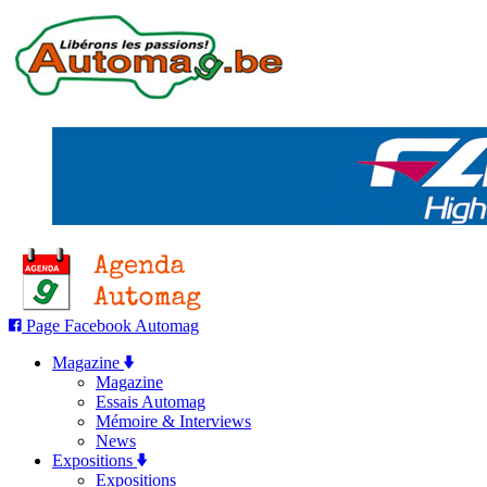
Page Facebook Automag
Magazine
Magazine
Essais Automag
Mémoire & Interviews
News
Expositions
Expositions