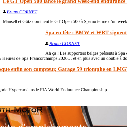
Le GT Open 500 lance le grand week-end endurance
Bruno CORNET
Mansell et Götz dominent le GT Open 500 à Spa au terme d’un week-e
Spa en fête : BMW et WRT signent
Bruno CORNET
Ah ça ! Les supporters belges présents à Spa c
 Heures de Spa-Francorchamps 2026… et en plus avec un doublé à domi
oque enfin son compteur, Garage 59 triomphe en LM
tégorie Hypercar dans le FIA World Endurance Championship...