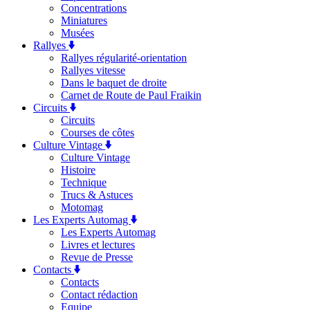
Concentrations
Miniatures
Musées
Rallyes
Rallyes régularité-orientation
Rallyes vitesse
Dans le baquet de droite
Carnet de Route de Paul Fraikin
Circuits
Circuits
Courses de côtes
Culture Vintage
Culture Vintage
Histoire
Technique
Trucs & Astuces
Motomag
Les Experts Automag
Les Experts Automag
Livres et lectures
Revue de Presse
Contacts
Contacts
Contact rédaction
Equipe