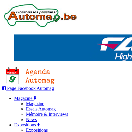
Page Facebook Automag
Magazine
Magazine
Essais Automag
Mémoire & Interviews
News
Expositions
Expositions