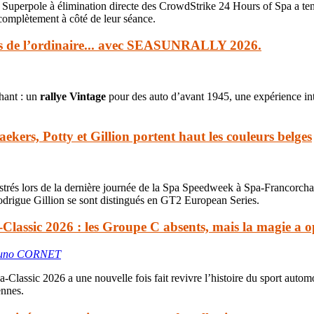
Superpole à élimination directe des CrowdStrike 24 Hours of Spa a tenu
complètement à côté de leur séance.
rs de l’ordinaire... avec SEASUNRALLY 2026.
hant : un
rallye Vintage
pour des auto d’avant 1945, une expérience in
ers, Potty et Gillion portent haut les couleurs belges
llustrés lors de la dernière journée de la Spa Speedweek à Spa-Franco
odrigue Gillion se sont distingués en GT2 European Series.
-Classic 2026 : les Groupe C absents, mais la magie a
uno CORNET
pa-Classic 2026 a une nouvelle fois fait revivre l’histoire du sport aut
ennes.