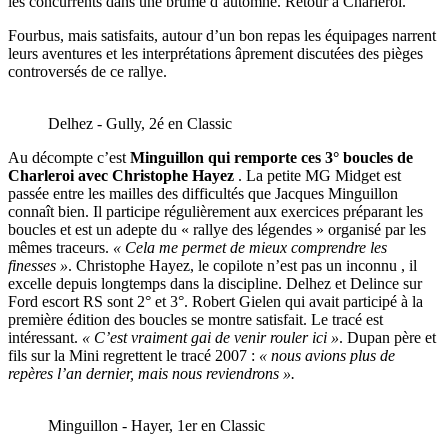
les concurrents dans une brume d’automne. Retour à Charleroi.
Fourbus, mais satisfaits, autour d’un bon repas les équipages narrent
leurs aventures et les interprétations âprement discutées des pièges
controversés de ce rallye.
Delhez - Gully, 2é en Classic
Au décompte c’est
Minguillon qui remporte ces 3° boucles de
Charleroi avec Christophe Hayez
. La petite MG Midget est
passée entre les mailles des difficultés que Jacques Minguillon
connaît bien. Il participe régulièrement aux exercices préparant les
boucles et est un adepte du « rallye des légendes » organisé par les
mêmes traceurs.
« Cela me permet de mieux comprendre les
finesses »
. Christophe Hayez, le copilote n’est pas un inconnu , il
excelle depuis longtemps dans la discipline. Delhez et Delince sur
Ford escort RS sont 2° et 3°. Robert Gielen qui avait participé à la
première édition des boucles se montre satisfait. Le tracé est
intéressant.
« C’est vraiment gai de venir rouler ici »
. Dupan père et
fils sur la Mini regrettent le tracé 2007 :
« nous avions plus de
repères l’an dernier, mais nous reviendrons ».
Minguillon - Hayer, 1er en Classic