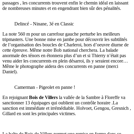
passages , les concurrents trouvent enfin le chemin idéal en laissant
de nombreuses minutes et en engendrant bien sûr des pénalités.
Delincé - Ninane, 3é en Classic
La note 560 m pour un carrefour gauche perturbe les meilleurs
tripmasters. Une bonne mise en jambe pour découvrir les subtilités
de l’organisation des boucles de Charleroi, hors d’oeuvre diurne de
cette épreuve. Même notre Bob national cherchera. La balade
anormale des ténors en étonnera plus d’un et si Thierry n’était pas
venu aider les concurrents en plein désarroi, ils y seraient encore…
Même le photographe aidera des concurrents en panne (merci
Daniel).
Camerman - Pigeolet en panne !
En rejoignant
Bois de Villers
la vallée de la Sambre à Floreffe va
sanctionner 13 équipages qui oublient un contrôle horaire .La
sanction est immédiate et irrémédiable. Holvoet, Gengou, Gresnich ,
Gillard en sont les principales victimes.
La halte de Bois de Villers permet une remise en forme dans ce