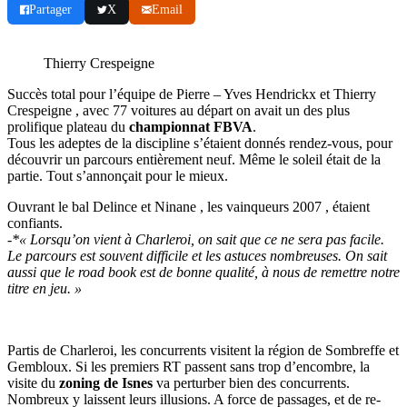
Partager
X
Email
Thierry Crespeigne
Succès total pour l’équipe de Pierre – Yves Hendrickx et Thierry
Crespeigne , avec 77 voitures au départ on avait un des plus
prolifique plateau du
championnat FBVA
.
Tous les adeptes de la discipline s’étaient donnés rendez-vous, pour
découvrir un parcours entièrement neuf. Même le soleil était de la
partie. Tout s’annonçait pour le mieux.
Ouvrant le bal Delince et Ninane , les vainqueurs 2007 , étaient
confiants.
-*« Lorsqu’on vient à Charleroi, on sait que ce ne sera pas facile.
Le parcours est souvent difficile et les astuces nombreuses. On sait
aussi que le road book est de bonne qualité, à nous de remettre notre
titre en jeu. »
Partis de Charleroi, les concurrents visitent la région de Sombreffe et
Gembloux. Si les premiers RT passent sans trop d’encombre, la
visite du
zoning de Isnes
va perturber bien des concurrents.
Nombreux y laissent leurs illusions. A force de passages, et de re-