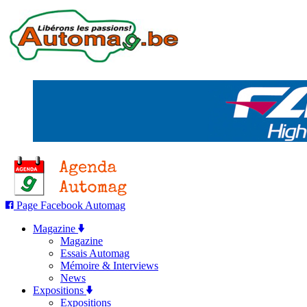
Page Facebook Automag
Magazine
Magazine
Essais Automag
Mémoire & Interviews
News
Expositions
Expositions