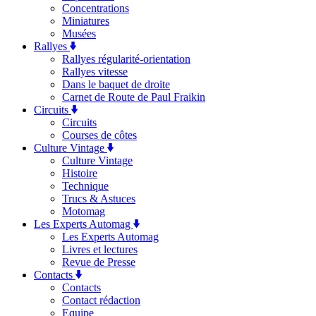
Concentrations
Miniatures
Musées
Rallyes
Rallyes régularité-orientation
Rallyes vitesse
Dans le baquet de droite
Carnet de Route de Paul Fraikin
Circuits
Circuits
Courses de côtes
Culture Vintage
Culture Vintage
Histoire
Technique
Trucs & Astuces
Motomag
Les Experts Automag
Les Experts Automag
Livres et lectures
Revue de Presse
Contacts
Contacts
Contact rédaction
Equipe