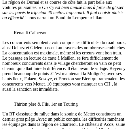
La région de Durnal et sa course de côte fait la part belle aux
voitures puissantes.
« On s’y est bien amusé mais à force de glisser
sur les pavés le trip était 40 mètres trop court. Il faut choisir plaisir
ou efficacité"
nous narrait un Bauduin Lempereur hilare.
Renault Calberson
Les concurrents semblent avoir compris les difficultés du road book,
ainsi Delhez et Gielen passent au travers des nombreuses embûches.
La concentration est maximale, même si les erreurs vont bon train.
Le passage en lecture de carte à Maillen, se fera difficilement de
nombreux concurrents dans le village chercheront en vain ce petit
chemin qui allait faire la différence. Il était avant le village. Beyers y
prend beaucoup de points .C’est maintenant la Molignée, avec ses
hauts lieux, Falaen, Sosoye, et Ermeton sur Biert qui ramenaient les
concurrents vers Mettet. 10 équipages vont manquer un CH , là
aussi la sanction est immédiate.
Thirion père & Fils, 1er en Touring
Un RT classique du rallye dans le zoning de Mettet constituera un
dernier gros piège .Avec un public conquis, les difficultés ramènent
les équipages dans la région de Charleroi. Le château d’Acoz, salue